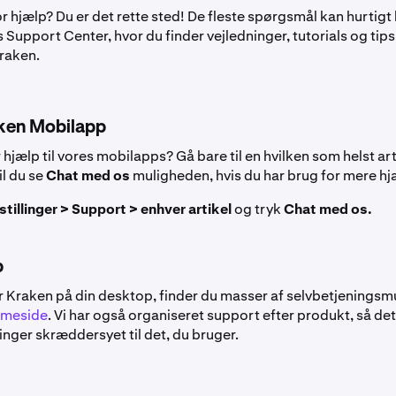
r hjælp? Du er det rette sted! De fleste spørgsmål kan hurtig
s Support Center, hvor du finder vejledninger, tutorials og tips 
Kraken.
ken Mobilapp
 hjælp til vores mobilapps? Gå bare til en hvilken som helst ar
il du se
Chat med os
muligheden, hvis du har brug for mere hj
tillinger > Support > enhver artikel
og tryk
Chat med os.
p
r Kraken på din desktop, finder du masser af selvbetjeningsm
meside
. Vi har også organiseret support efter produkt, så det
inger skræddersyet til det, du bruger.