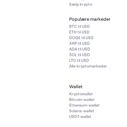
Sælg krypto
Populære markeder
BTC til USD
ETH til USD
DOGE til USD
XRP til USD
ADA til USD
SOL til USD
LTC til USD
Alle kryptomarkeder
Wallet
Kryptowallet
Bitcoin-wallet
Ethereum-wallet
Solana-wallet
USDT-wallet