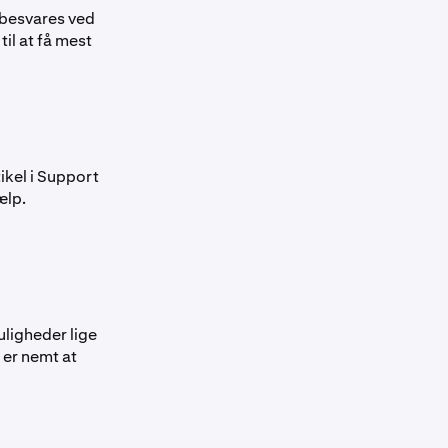
t besvares ved
til at få mest
tikel i Support
ælp.
uligheder lige
 er nemt at