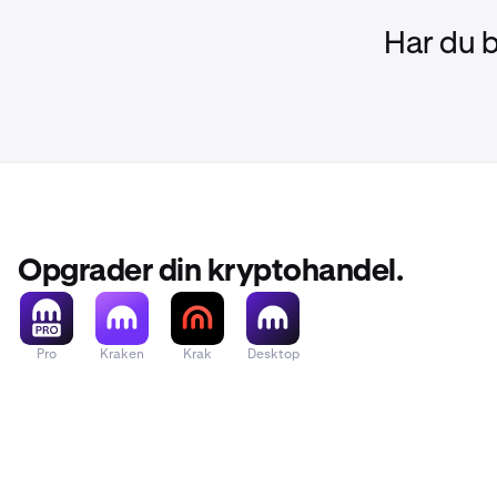
Har du 
Opgrader din kryptohandel.
Pro
Kraken
Krak
Desktop