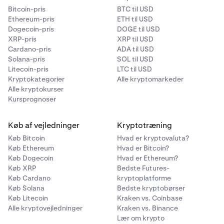
Bitcoin-pris
BTC til USD
Ethereum-pris
ETH til USD
Dogecoin-pris
DOGE til USD
XRP-pris
XRP til USD
Cardano-pris
ADA til USD
Solana-pris
SOL til USD
Litecoin-pris
LTC til USD
Kryptokategorier
Alle kryptomarkeder
Alle kryptokurser
Kursprognoser
Køb af vejledninger
Kryptotræning
Køb Bitcoin
Hvad er kryptovaluta?
Køb Ethereum
Hvad er Bitcoin?
Køb Dogecoin
Hvad er Ethereum?
Køb XRP
Bedste Futures-
Køb Cardano
kryptoplatforme
Køb Solana
Bedste kryptobørser
Køb Litecoin
Kraken vs. Coinbase
Alle kryptovejledninger
Kraken vs. Binance
Lær om krypto