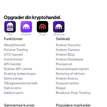
Opgrader din kryptohandel.
Pro
Kraken
Krak
Desktop
Funktioner
Selskab
Marginhandel
Kraken Security
Futures Trading
Kraken Careers
OTC-handel
Kraken Blog
Institutioner
Kraken Developer
API-handel
Presserum
Kraken API-center
Associeringsprogram
Staking-belønninger
Notering af aktiver
Send penge
Kraken Status
Tilbagevendende køb
Supportcenter
Køb krypto
Klager
Sælg krypto
Breakout Prop Trading
Gennemse kurser
Populære markeder