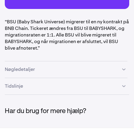
“BSU (Baby Shark Universe) migrerer til en ny kontrakt på
BNB Chain. Tickeret ændres fra BSU til BABYSHARK, og
migrationsraten er 1:1. Alle BSU vil blive migreret til
BABYSHARK, og når migrationen er afsluttet, vil BSU
blive afnoteret.”
Nøgledetaljer
Migrationsforhold: 1 BSU : 1 BABYSHARK
Tidslinje
Tidligere kontraktadresse:
0x1AeCab957bAD4C6e36DD29C3d3BB470c4C29
7. maj – 14. maj:
Migration vil blive udført i denne
768A
periode, og handel/funding vil genåbnes.
Har du brug for mere hjælp?
Ny kontraktadresse:
0x777BF78ad4546B61607A17BF4a1977dBbeA98c
28