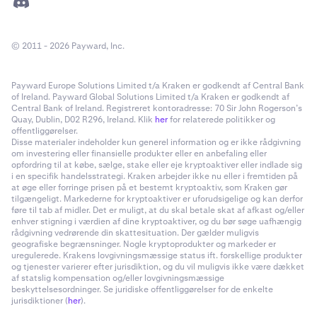
© 2011 - 2026 Payward, Inc.
Payward Europe Solutions Limited t/a Kraken er godkendt af Central Bank
of Ireland. Payward Global Solutions Limited t/a Kraken er godkendt af
Central Bank of Ireland. Registreret kontoradresse: 70 Sir John Rogerson’s
Quay, Dublin, D02 R296, Ireland. Klik
her
for relaterede politikker og
offentliggørelser.
Disse materialer indeholder kun generel information og er ikke rådgivning
om investering eller finansielle produkter eller en anbefaling eller
opfordring til at købe, sælge, stake eller eje kryptoaktiver eller indlade sig
i en specifik handelsstrategi. Kraken arbejder ikke nu eller i fremtiden på
at øge eller forringe prisen på et bestemt kryptoaktiv, som Kraken gør
tilgængeligt. Markederne for kryptoaktiver er uforudsigelige og kan derfor
føre til tab af midler. Det er muligt, at du skal betale skat af afkast og/eller
enhver stigning i værdien af dine kryptoaktiver, og du bør søge uafhængig
rådgivning vedrørende din skattesituation. Der gælder muligvis
geografiske begrænsninger. Nogle kryptoprodukter og markeder er
uregulerede. Krakens lovgivningsmæssige status ift. forskellige produkter
og tjenester varierer efter jurisdiktion, og du vil muligvis ikke være dækket
af statslig kompensation og/eller lovgivningsmæssige
beskyttelsesordninger. Se juridiske offentliggørelser for de enkelte
jurisdiktioner (
her
).