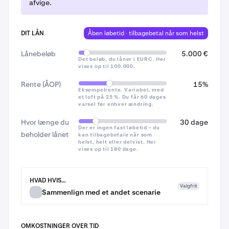
afvige.
Påløbne renter
Ingen forbrugerkreditbeskyttelse.
Kraken Borrow er
et ikke-reguleret kreditprodukt.
~€31 / $31
DIT LÅN
Åben løbetid · tilbagebetal når som helst
Lån kun det beløb, du har råd til at tilbagebetale, og kun
~€62 / $62
Lånebeløb
5.000 €
hvis du er fortrolig med risikoen ved udsving i
Det beløb, du låner i EURC. Her
~€181 / $181
vises op til 100.000.
kryptopriserne.
Rente (ÅOP)
15%
Eksempelrente. Variabel, med
Samlede tilbagebetalingsomkostninger
et loft på 25 %. Du får 60 dages
varsel før enhver ændring.
Gennemgå
lånegebyret
og
totalen
på
7
~€56 / $56
Hvor længe du
30 dage
bekræftelsesskærmen, og sæt derefter flueben i
Der er ingen fast løbetid – du
~€87 / $87
beholder lånet
kan tilbagebetale når som
bekræftelsesfeltet (i EØS står der her, at
Kraken
helst, helt eller delvist. Her
Borrow er et ureguleret produkt, der udbydes af
vises op til 180 dage.
~€206 / $206
Payward Europe Solutions Ltd
)
HVAD HVIS…
Renten beregnes af det beløb, du skylder, og påløber
Valgfrit
Sammenlign med et andet scenarie
hver 4. time. Tallet på dag 90 forudsætter, at renten
ændrede sig fra 15 % til 14 % APR på dag 61 – den
slags ændring, du ville få mindst 60 dages varsel om,
OMKOSTNINGER OVER TID