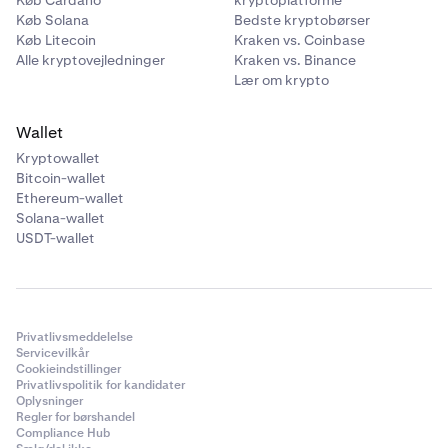
Køb Solana
Bedste kryptobørser
Køb Litecoin
Kraken vs. Coinbase
Alle kryptovejledninger
Kraken vs. Binance
Lær om krypto
Wallet
Kryptowallet
Bitcoin-wallet
Ethereum-wallet
Solana-wallet
USDT-wallet
Privatlivsmeddelelse
Servicevilkår
Cookieindstillinger
Privatlivspolitik for kandidater
Oplysninger
Regler for børshandel
Compliance Hub
Tryk på
grænsen
for at se
”Din lånegrænse”
– her kan
4