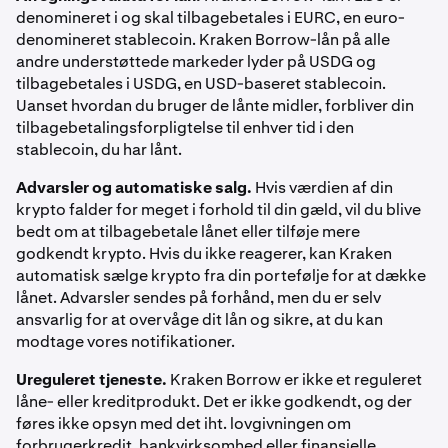
Tryk ind på
Gebyrer
for at se en oversigt over
9
denomineret i og skal tilbagebetales i EURC, en euro-
gebyrerne – inklusive eventuelle fritagelser for
denomineret stablecoin. Kraken Borrow-lån på alle
handelsgebyrer via dit Kraken+-medlemskab
andre understøttede markeder lyder på USDG og
tilbagebetales i USDG, en USD-baseret stablecoin.
Uanset hvordan du bruger de lånte midler, forbliver din
tilbagebetalingsforpligtelse til enhver tid i den
stablecoin, du har lånt.
Advarsler og automatiske salg.
Hvis værdien af din
krypto falder for meget i forhold til din gæld, vil du blive
bedt om at tilbagebetale lånet eller tilføje mere
godkendt krypto. Hvis du ikke reagerer, kan Kraken
automatisk sælge krypto fra din portefølje for at dække
lånet. Advarsler sendes på forhånd, men du er selv
ansvarlig for at overvåge dit lån og sikre, at du kan
modtage vores notifikationer.
Ureguleret tjeneste.
Kraken Borrow er ikke et reguleret
låne- eller kreditprodukt. Det er ikke godkendt, og der
føres ikke opsyn med det iht. lovgivningen om
forbrugerkredit, bankvirksomhed eller finansielle