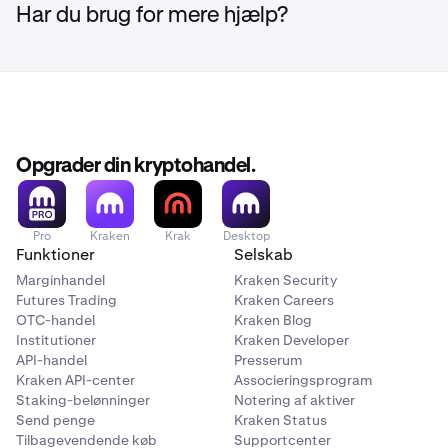
Har du brug for mere hjælp?
Opgrader din kryptohandel.
Pro
Kraken
Krak
Desktop
Funktioner
Selskab
Efterhånden som du øger beløbet, fyldes skyderen
2
Marginhandel
Kraken Security
ud, og de samlede gebyrer opdateres løbende
Futures Trading
Kraken Careers
OTC-handel
Kraken Blog
Institutioner
Kraken Developer
API-handel
Presserum
Kraken API-center
Associeringsprogram
Staking-belønninger
Notering af aktiver
Send penge
Kraken Status
Tilbagevendende køb
Supportcenter