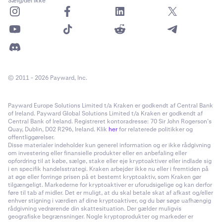
Sælg/del ikke
du se, at grænsen er baseret på de aktiver, du ejer, og
kan være mindre end deres fulde værdi på grund af
prisudsving. Du kan også se,
hvilke aktiver der tæller
med
. Tryk på
(?)-ikonet
for at åbne en oversigt over
Samlede gebyrer
– her vises
åbningsomkostningerne (0,5 %)
og
den daglige
rente (din nuværende ÅOP)
, opdelt til en timesats.
© 2011 - 2026 Payward, Inc.
Payward Europe Solutions Limited t/a Kraken er godkendt af Central Bank
of Ireland. Payward Global Solutions Limited t/a Kraken er godkendt af
Central Bank of Ireland. Registreret kontoradresse: 70 Sir John Rogerson’s
Quay, Dublin, D02 R296, Ireland. Klik
her
for relaterede politikker og
offentliggørelser.
Disse materialer indeholder kun generel information og er ikke rådgivning
om investering eller finansielle produkter eller en anbefaling eller
opfordring til at købe, sælge, stake eller eje kryptoaktiver eller indlade sig
i en specifik handelsstrategi. Kraken arbejder ikke nu eller i fremtiden på
at øge eller forringe prisen på et bestemt kryptoaktiv, som Kraken gør
tilgængeligt. Markederne for kryptoaktiver er uforudsigelige og kan derfor
føre til tab af midler. Det er muligt, at du skal betale skat af afkast og/eller
enhver stigning i værdien af dine kryptoaktiver, og du bør søge uafhængig
rådgivning vedrørende din skattesituation. Der gælder muligvis
geografiske begrænsninger. Nogle kryptoprodukter og markeder er