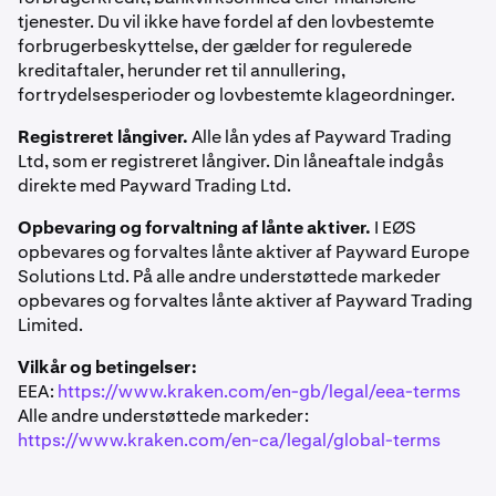
tjenester. Du vil ikke have fordel af den lovbestemte
forbrugerbeskyttelse, der gælder for regulerede
kreditaftaler, herunder ret til annullering,
fortrydelsesperioder og lovbestemte klageordninger.
Låneforløb i appen:
Registreret långiver.
Alle lån ydes af Payward Trading
Ltd, som er registreret långiver. Din låneaftale indgås
På skærmen
»Hvor meget vil du låne?«
kan du bruge
1
direkte med Payward Trading Ltd.
hurtigvalgsknapperne eller
skyderen
til at fastsætte
et beløb. Din
grænse
vises ovenfor
Opbevaring og forvaltning af lånte aktiver.
I EØS
opbevares og forvaltes lånte aktiver af Payward Europe
Solutions Ltd. På alle andre understøttede markeder
opbevares og forvaltes lånte aktiver af Payward Trading
Limited.
Vilkår og betingelser:
EEA:
https://www.kraken.com/en-gb/legal/eea-terms
Alle andre understøttede markeder:
https://www.kraken.com/en-ca/legal/global-terms