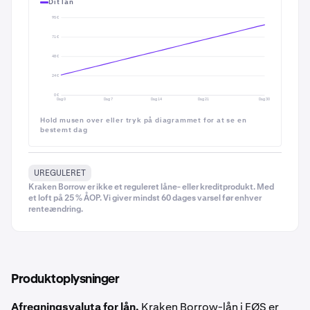
Dit lån
95 €
71 €
48 €
24 €
0 €
Dag 0
Dag 7
Dag 14
Dag 21
Dag 30
Hold musen over eller tryk på diagrammet for at se en
bestemt dag
UREGULERET
Kraken Borrow er ikke et reguleret låne- eller kreditprodukt. Med
et loft på 25 % ÅOP. Vi giver mindst 60 dages varsel før enhver
renteændring.
Produktoplysninger
Afregningsvaluta for lån.
Kraken Borrow-lån i EØS er