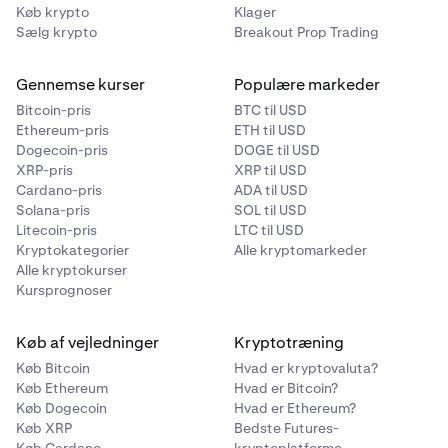
Køb krypto
Klager
Sælg krypto
Breakout Prop Trading
Gennemse kurser
Populære markeder
Bitcoin-pris
BTC til USD
Ethereum-pris
ETH til USD
Dogecoin-pris
DOGE til USD
XRP-pris
XRP til USD
Cardano-pris
ADA til USD
Solana-pris
SOL til USD
Litecoin-pris
LTC til USD
Kryptokategorier
Alle kryptomarkeder
Alle kryptokurser
Kursprognoser
Køb af vejledninger
Kryptotræning
Du kan også indtaste et præcist beløb via
3
Køb Bitcoin
Hvad er kryptovaluta?
taltastaturet og derefter trykke på
Færdig
Køb Ethereum
Hvad er Bitcoin?
Køb Dogecoin
Hvad er Ethereum?
Køb XRP
Bedste Futures-
Køb Cardano
kryptoplatforme