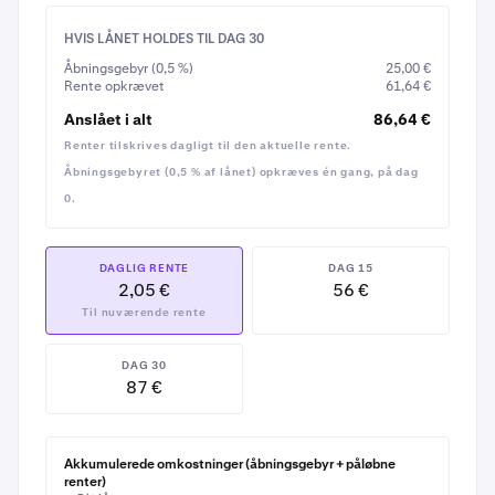
med mulighed for at tilbagebetale ethvert beløb
gebyrfrit, før den trådte i kraft.
HVIS LÅNET HOLDES TIL DAG 30
Åbningsgebyr (0,5 %)
25,00 €
Da din BTC fra start er dobbelt så meget værd som lånet,
Rente opkrævet
61,64 €
ville et fald i BTC-prisen på 20 % eller endda 50 % ikke
Anslået i alt
86,64 €
bringe dit lån i umiddelbar fare – du ville blive advaret i
Renter tilskrives dagligt til den aktuelle rente.
god tid, før noget af din krypto skulle sælges for at
Åbningsgebyret (0,5 % af lånet) opkræves én gang, på dag
dække lånet.
0.
DAGLIG RENTE
DAG 15
2,05 €
56 €
Til nuværende rente
DAG 30
Tryk ind på detaljerne under
Lån
for at få bekræftet
8
87 €
lånebeløbet og den daglige rente igen, før du
fortsætter
Akkumulerede omkostninger (åbningsgebyr + påløbne
renter)