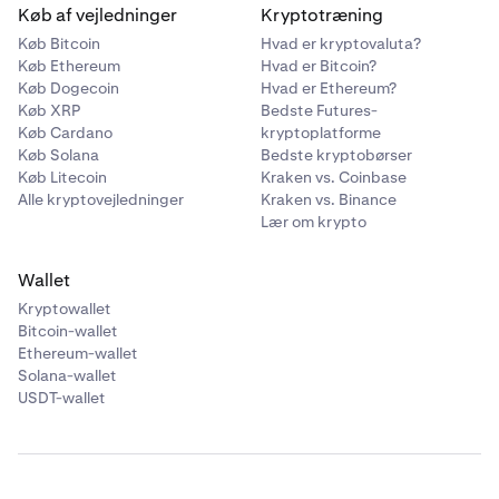
indikatorer – såsom volumen eller open interest – for at
Køb af vejledninger
Kryptotræning
kan hjælpe med at bekræfte, om en prisbevægelse
eller volumen – for at få en fuldere forståelse af
få et mere komplet billede af markedsforholdene.
Køb Bitcoin
Hvad er kryptovaluta?
understøttes af ægte købs-/salgsinteresse.
markedsdynamikken.
Køb Ethereum
Hvad er Bitcoin?
Køb Dogecoin
Hvad er Ethereum?
Køb XRP
Bedste Futures-
Køb Cardano
kryptoplatforme
Køb Solana
Bedste kryptobørser
Køb Litecoin
Kraken vs. Coinbase
Alle kryptovejledninger
Kraken vs. Binance
Lær om krypto
Wallet
Kryptowallet
Bitcoin-wallet
Ethereum-wallet
Solana-wallet
USDT-wallet