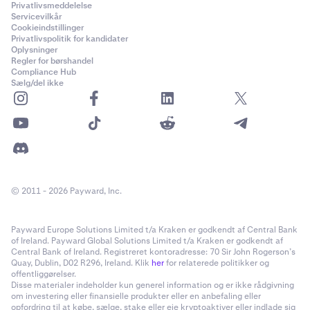
Privatlivsmeddelelse
Servicevilkår
Cookieindstillinger
Privatlivspolitik for kandidater
Oplysninger
Regler for børshandel
Compliance Hub
Sælg/del ikke
© 2011 - 2026 Payward, Inc.
Payward Europe Solutions Limited t/a Kraken er godkendt af Central Bank
of Ireland. Payward Global Solutions Limited t/a Kraken er godkendt af
Central Bank of Ireland. Registreret kontoradresse: 70 Sir John Rogerson’s
Quay, Dublin, D02 R296, Ireland. Klik
her
for relaterede politikker og
offentliggørelser.
Disse materialer indeholder kun generel information og er ikke rådgivning
om investering eller finansielle produkter eller en anbefaling eller
opfordring til at købe, sælge, stake eller eje kryptoaktiver eller indlade sig