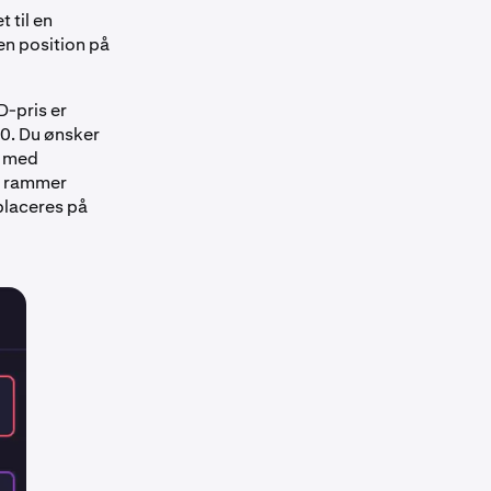
t til en
en position på
-pris er
00. Du ønsker
r med
is rammer
 placeres på