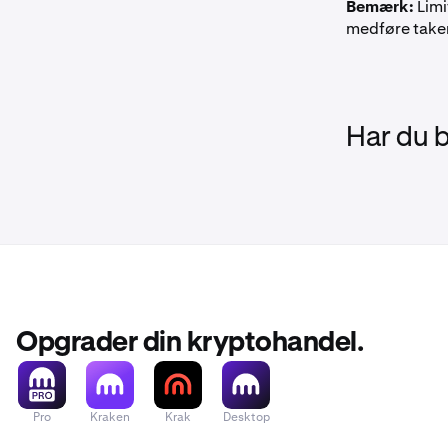
Bemærk:
Limi
medføre taker
Har du 
Opgrader din kryptohandel.
Pro
Kraken
Krak
Desktop