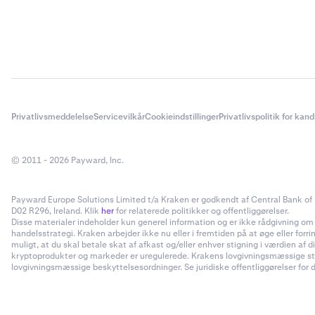
Privatlivsmeddelelse
Servicevilkår
Cookieindstillinger
Privatlivspolitik for kan
© 2011 - 2026 Payward, Inc.
Payward Europe Solutions Limited t/a Kraken er godkendt af Central Bank of I
D02 R296, Ireland. Klik
her
for relaterede politikker og offentliggørelser.
Disse materialer indeholder kun generel information og er ikke rådgivning om inv
handelsstrategi. Kraken arbejder ikke nu eller i fremtiden på at øge eller forr
muligt, at du skal betale skat af afkast og/eller enhver stigning i værdien a
kryptoprodukter og markeder er uregulerede. Krakens lovgivningsmæssige status
lovgivningsmæssige beskyttelsesordninger. Se juridiske offentliggørelser for d