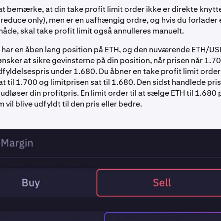
at bemærke, at din take profit limit order ikke er direkte knytte
 reduce only), men er en uafhængig ordre, og hvis du forlader 
måde, skal take profit limit også annulleres manuelt.
 har en åben lang position på ETH, og den nuværende ETH/USD
nsker at sikre gevinsterne på din position, når prisen når 1.7
dfyldelsespris under 1.680. Du åbner en take profit limit orde
at til 1.700 og limitprisen sat til 1.680. Den sidst handlede pr
 udløser din profitpris. En limit order til at sælge ETH til 1.680
vil blive udfyldt til den pris eller bedre.