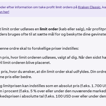
eder efter information om take profit limit orders på
Kraken Classic
, k
an her!
it limit order udløses en
limit order
(køb eller salg), når profitp
ders bruges ofte til at sætte mål for og beskytte dine gevinste
enne ordre skal to forskellige priser indstilles:
 pris, hvor limit orderen udløses, valgt af dig. Når den sidst h
l limit orderen blive placeret.
pris, hvor du ønsker, at din limit order skal udfyldes. Din ordre 
ne pris eller bedre.
g limitprisen kan indstilles som en absolut pris (f.eks. 1.700 USD
 i procent (f.eks. 5 % over eller under den nuværende markeds
arkedsprisen i absolutte tal (f.eks. 100 USD over eller under 