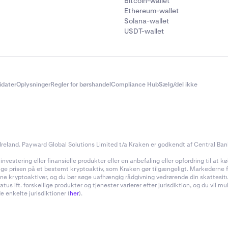
Bitcoin-wallet
Ethereum-wallet
Solana-wallet
USDT-wallet
didater
Oplysninger
Regler for børshandel
Compliance Hub
Sælg/del ikke
reland. Payward Global Solutions Limited t/a Kraken er godkendt af Central Bank 
estering eller finansielle produkter eller en anbefaling eller opfordring til at køb
inge prisen på et bestemt kryptoaktiv, som Kraken gør tilgængeligt. Markederne for
f dine kryptoaktiver, og du bør søge uafhængig rådgivning vedrørende din skattes
 ift. forskellige produkter og tjenester varierer efter jurisdiktion, og du vil m
e enkelte jurisdiktioner (
her
).