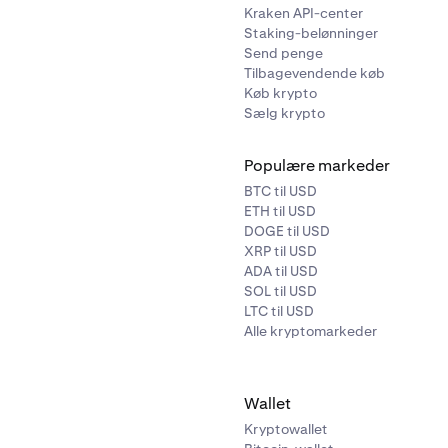
Kraken API-center
Staking-belønninger
Send penge
Tilbagevendende køb
Køb krypto
Sælg krypto
Populære markeder
BTC til USD
ETH til USD
DOGE til USD
XRP til USD
ADA til USD
SOL til USD
LTC til USD
Alle kryptomarkeder
Wallet
Kryptowallet