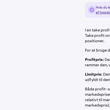
Hvis du l
af hvord
I en take prof
Take profit or
positioner.
For at bruge d
Profitpris:
Den
rammer den, vi
Limitpris:
Den 
udfyldt til den
Både profit- o
markedsprisen
relativt til m
markedspris).