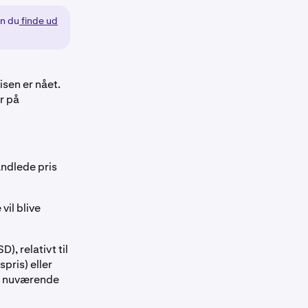
an du
finde ud
risen er nået.
r på
andlede pris
vil blive
), relativt til
pris) eller
den nuværende