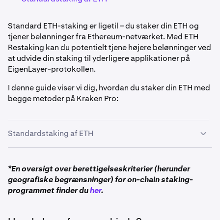
Standard ETH-staking er ligetil – du staker din ETH og
tjener belønninger fra Ethereum-netværket. Med ETH
Restaking kan du potentielt tjene højere belønninger ved
at udvide din staking til yderligere applikationer på
EigenLayer-protokollen.
I denne guide viser vi dig, hvordan du staker din ETH med
begge metoder på Kraken Pro:
Standardstaking af ETH
Du skal først have ETH på din konto. Du kan skaffe
1
*En oversigt over berettigelseskriterier (herunder
ETH ved enten at købe eller
indbetale Ethereum
til din
geografiske begrænsninger) for on-chain staking-
Kraken-konto.
programmet finder du
her
.
Indbetal ETH