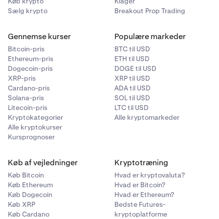
Køb krypto
Klager
belønninger med det samme.
Sælg krypto
Breakout Prop Trading
Gennemse kurser
Populære markeder
Bitcoin-pris
BTC til USD
Ethereum-pris
ETH til USD
Dogecoin-pris
DOGE til USD
XRP-pris
XRP til USD
Cardano-pris
ADA til USD
Solana-pris
SOL til USD
Litecoin-pris
LTC til USD
Kryptokategorier
Alle kryptomarkeder
Alle kryptokurser
Kursprognoser
Køb af vejledninger
Kryptotræning
Køb Bitcoin
Hvad er kryptovaluta?
Køb Ethereum
Hvad er Bitcoin?
Køb Dogecoin
Hvad er Ethereum?
Køb XRP
Bedste Futures-
Køb Cardano
kryptoplatforme