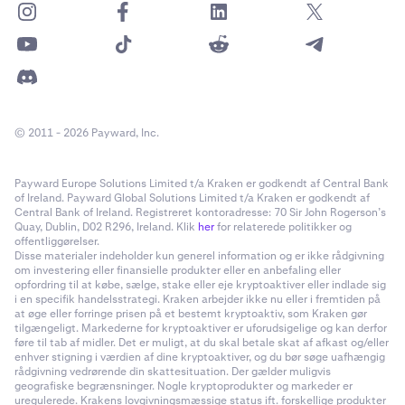
© 2011 - 2026 Payward, Inc.
Payward Europe Solutions Limited t/a Kraken er godkendt af Central Bank
of Ireland. Payward Global Solutions Limited t/a Kraken er godkendt af
Central Bank of Ireland. Registreret kontoradresse: 70 Sir John Rogerson’s
Quay, Dublin, D02 R296, Ireland. Klik
her
for relaterede politikker og
offentliggørelser.
Disse materialer indeholder kun generel information og er ikke rådgivning
om investering eller finansielle produkter eller en anbefaling eller
opfordring til at købe, sælge, stake eller eje kryptoaktiver eller indlade sig
i en specifik handelsstrategi. Kraken arbejder ikke nu eller i fremtiden på
at øge eller forringe prisen på et bestemt kryptoaktiv, som Kraken gør
tilgængeligt. Markederne for kryptoaktiver er uforudsigelige og kan derfor
føre til tab af midler. Det er muligt, at du skal betale skat af afkast og/eller
enhver stigning i værdien af dine kryptoaktiver, og du bør søge uafhængig
rådgivning vedrørende din skattesituation. Der gælder muligvis
geografiske begrænsninger. Nogle kryptoprodukter og markeder er
uregulerede. Krakens lovgivningsmæssige status ift. forskellige produkter