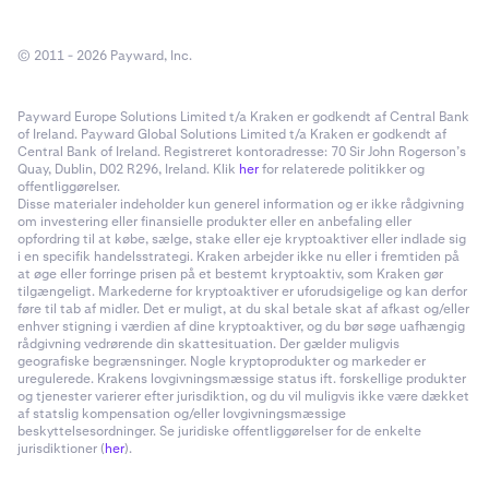
© 2011 - 2026 Payward, Inc.
Payward Europe Solutions Limited t/a Kraken er godkendt af Central Bank
of Ireland. Payward Global Solutions Limited t/a Kraken er godkendt af
Central Bank of Ireland. Registreret kontoradresse: 70 Sir John Rogerson’s
Quay, Dublin, D02 R296, Ireland. Klik
her
for relaterede politikker og
offentliggørelser.
Disse materialer indeholder kun generel information og er ikke rådgivning
om investering eller finansielle produkter eller en anbefaling eller
opfordring til at købe, sælge, stake eller eje kryptoaktiver eller indlade sig
i en specifik handelsstrategi. Kraken arbejder ikke nu eller i fremtiden på
at øge eller forringe prisen på et bestemt kryptoaktiv, som Kraken gør
tilgængeligt. Markederne for kryptoaktiver er uforudsigelige og kan derfor
føre til tab af midler. Det er muligt, at du skal betale skat af afkast og/eller
enhver stigning i værdien af dine kryptoaktiver, og du bør søge uafhængig
rådgivning vedrørende din skattesituation. Der gælder muligvis
geografiske begrænsninger. Nogle kryptoprodukter og markeder er
uregulerede. Krakens lovgivningsmæssige status ift. forskellige produkter
og tjenester varierer efter jurisdiktion, og du vil muligvis ikke være dækket
af statslig kompensation og/eller lovgivningsmæssige
beskyttelsesordninger. Se juridiske offentliggørelser for de enkelte
jurisdiktioner (
her
).