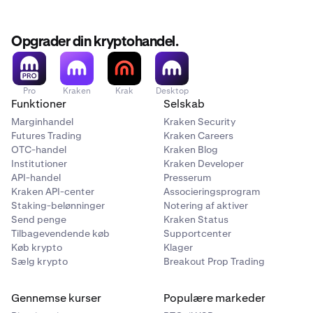
Opgrader din kryptohandel.
Pro
Kraken
Krak
Desktop
Funktioner
Selskab
Marginhandel
Kraken Security
Futures Trading
Kraken Careers
OTC-handel
Kraken Blog
Institutioner
Kraken Developer
API-handel
Presserum
Kraken API-center
Associeringsprogram
Staking-belønninger
Notering af aktiver
Send penge
Kraken Status
Tilbagevendende køb
Supportcenter
Køb krypto
Klager
Sælg krypto
Breakout Prop Trading
Gennemse kurser
Populære markeder