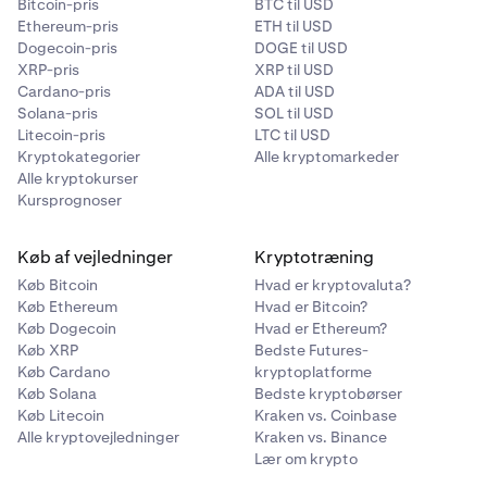
Bitcoin-pris
BTC til USD
Ethereum-pris
ETH til USD
Dogecoin-pris
DOGE til USD
XRP-pris
XRP til USD
Cardano-pris
ADA til USD
Solana-pris
SOL til USD
Litecoin-pris
LTC til USD
Kryptokategorier
Alle kryptomarkeder
Alle kryptokurser
Kursprognoser
Køb af vejledninger
Kryptotræning
Køb Bitcoin
Hvad er kryptovaluta?
Køb Ethereum
Hvad er Bitcoin?
Køb Dogecoin
Hvad er Ethereum?
Køb XRP
Bedste Futures-
Køb Cardano
kryptoplatforme
Køb Solana
Bedste kryptobørser
Køb Litecoin
Kraken vs. Coinbase
Alle kryptovejledninger
Kraken vs. Binance
Lær om krypto