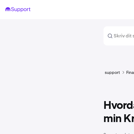
support
Fina
Hvorda
min Kr