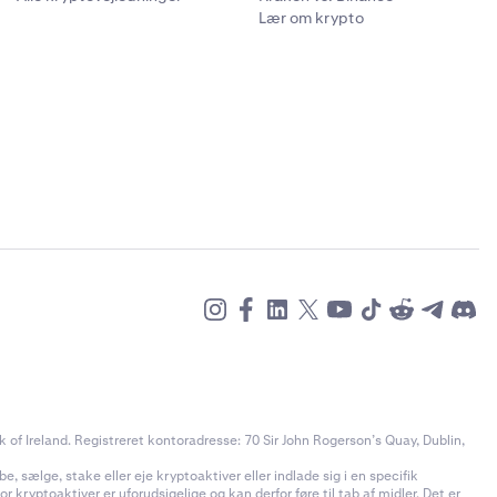
ummer og
Lær om krypto
or at
a, og prøv
gt, at du
kerte
of Ireland. Registreret kontoradresse: 70 Sir John Rogerson’s Quay, Dublin,
e, sælge, stake eller eje kryptoaktiver eller indlade sig i en specifik
 kryptoaktiver er uforudsigelige og kan derfor føre til tab af midler. Det er