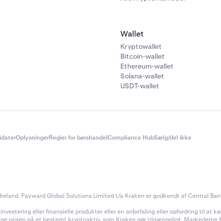
bankoplysninger
(brugernavn, konton
(brugernavn,
adgangskode), sørg f
kontonummer eller
Caps Lock er slået fr
Wallet
adgangskode).
igen. Det er sandsynli
Kryptowallet
har indtastet den for
Bitcoin-wallet
adgangskode til din
Ethereum-wallet
Solana-wallet
bankkonto.
USDT-wallet
didater
Oplysninger
Regler for børshandel
Compliance Hub
Sælg/del ikke
reland. Payward Global Solutions Limited t/a Kraken er godkendt af Central Bank 
estering eller finansielle produkter eller en anbefaling eller opfordring til at køb
inge prisen på et bestemt kryptoaktiv, som Kraken gør tilgængeligt. Markederne for