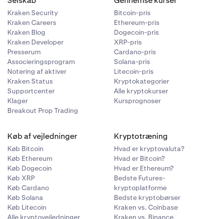
Selskab
Gennemse kurser
igangsat. Til
Kraken Security
Bitcoin-pris
dt tilbage til
Kraken Careers
Ethereum-pris
Kraken Blog
Dogecoin-pris
Kraken Developer
XRP-pris
 under fanen
ankapplikation.
Presserum
Cardano-pris
igangsat. Til
Associeringsprogram
Solana-pris
på Kraken-
Notering af aktiver
Litecoin-pris
dt tilbage til
Kraken Status
Kryptokategorier
Supportcenter
Alle kryptokurser
Klager
Kursprognoser
o-appen!
Breakout Prop Trading
og prøv
Køb af vejledninger
Kryptotræning
ller den
Køb Bitcoin
Hvad er kryptovaluta?
roblemet
Køb Ethereum
Hvad er Bitcoin?
len ligger
Køb Dogecoin
Hvad er Ethereum?
os Plaid
Køb XRP
Bedste Futures-
Køb Cardano
kryptoplatforme
Køb Solana
Bedste kryptobørser
Køb Litecoin
Kraken vs. Coinbase
ninger
Alle kryptovejledninger
Kraken vs. Binance