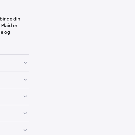
rbinde din
 Plaid er
de og
 ikke
a, stemmer
pen:
den.
on, der
appen:
lg
Indbetal
.
ller