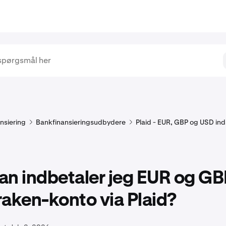
nsiering
Bankfinansieringsudbydere
Plaid - EUR, GBP og USD in
n indbetaler jeg EUR og GBP
aken-konto via Plaid?