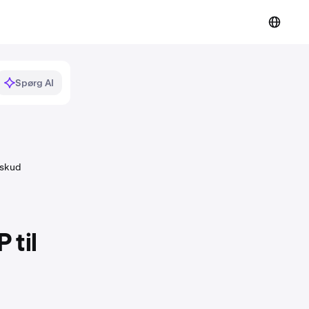
Spørg AI
dskud
 til