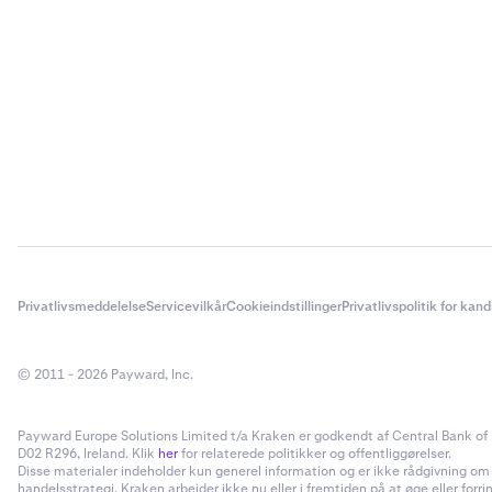
Privatlivsmeddelelse
Servicevilkår
Cookieindstillinger
Privatlivspolitik for kan
© 2011 - 2026 Payward, Inc.
Payward Europe Solutions Limited t/a Kraken er godkendt af Central Bank of I
D02 R296, Ireland. Klik
her
for relaterede politikker og offentliggørelser.
Disse materialer indeholder kun generel information og er ikke rådgivning om inv
handelsstrategi. Kraken arbejder ikke nu eller i fremtiden på at øge eller forr