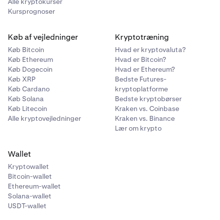
Alle kryptokurser
Kursprognoser
Køb af vejledninger
Kryptotræning
Køb Bitcoin
Hvad er kryptovaluta?
Køb Ethereum
Hvad er Bitcoin?
Køb Dogecoin
Hvad er Ethereum?
Køb XRP
Bedste Futures-
Køb Cardano
kryptoplatforme
Køb Solana
Bedste kryptobørser
Køb Litecoin
Kraken vs. Coinbase
Alle kryptovejledninger
Kraken vs. Binance
Lær om krypto
Wallet
Kryptowallet
Bitcoin-wallet
Ethereum-wallet
Solana-wallet
USDT-wallet