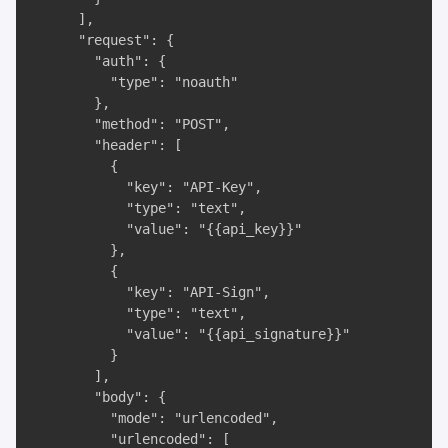
      ],

      "request": {

        "auth": {

          "type": "noauth"

        },

        "method": "POST",

        "header": [

          {

            "key": "API-Key",

            "type": "text",

            "value": "{{api_key}}"

          },

          {

            "key": "API-Sign",

            "type": "text",

            "value": "{{api_signature}}"

          }

        ],

        "body": {

          "mode": "urlencoded",

          "urlencoded": [
