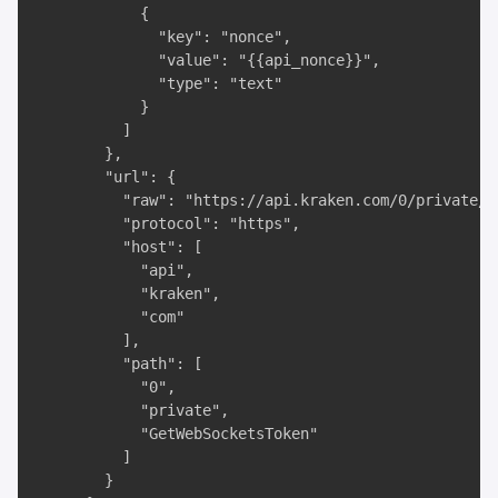
            {

              "key": "nonce",

              "value": "{{api_nonce}}",

              "type": "text"

            }

          ]

        },

        "url": {

          "raw": "https://api.kraken.com/0/private/G
          "protocol": "https",

          "host": [

            "api",

            "kraken",

            "com"

          ],

          "path": [

            "0",

            "private",

            "GetWebSocketsToken"

          ]

        }
