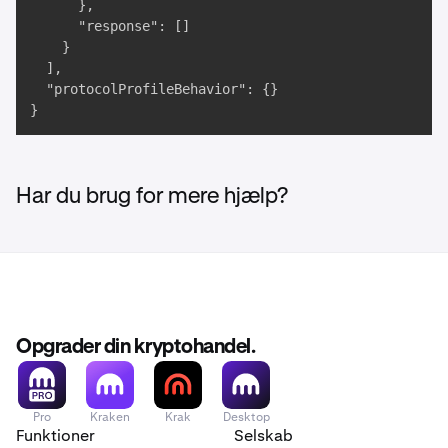
      },

      "response": []

    }

  ],

  "protocolProfileBehavior": {}

}
Har du brug for mere hjælp?
Opgrader din kryptohandel.
Pro
Kraken
Krak
Desktop
Funktioner
Selskab