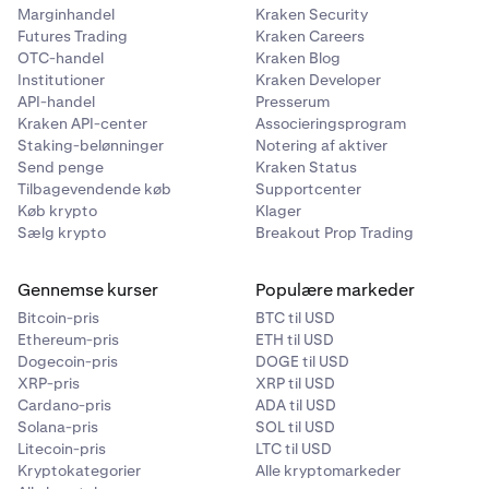
Marginhandel
Kraken Security
Futures Trading
Kraken Careers
OTC-handel
Kraken Blog
Institutioner
Kraken Developer
API-handel
Presserum
Kraken API-center
Associeringsprogram
Staking-belønninger
Notering af aktiver
Send penge
Kraken Status
Tilbagevendende køb
Supportcenter
Køb krypto
Klager
Sælg krypto
Breakout Prop Trading
Gennemse kurser
Populære markeder
Bitcoin-pris
BTC til USD
Ethereum-pris
ETH til USD
Dogecoin-pris
DOGE til USD
XRP-pris
XRP til USD
Cardano-pris
ADA til USD
Solana-pris
SOL til USD
Litecoin-pris
LTC til USD
Kryptokategorier
Alle kryptomarkeder