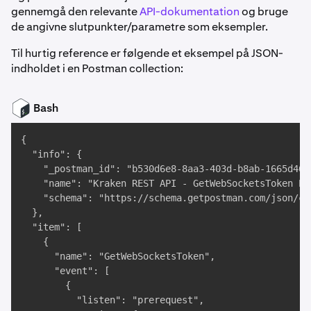
gennemgå den relevante
API-dokumentation
og bruge
de angivne slutpunkter/parametre som eksempler.
Til hurtig reference er følgende et eksempel på JSON-
indholdet i en Postman collection:
Bash
{

  "info": {

    "_postman_id": "b530d6e8-8aa3-403d-b8ab-1665d4606
    "name": "Kraken REST API - GetWebSocketsToken End
    "schema": "https://schema.getpostman.com/json/co
  },

  "item": [

    {

      "name": "GetWebSocketsToken",

      "event": [

        {

          "listen": "prerequest",
