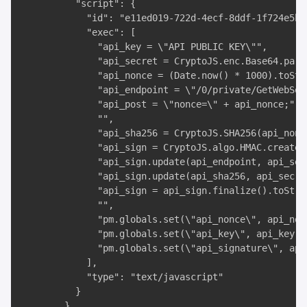
          "script": {

            "id": "e11ed019-722d-4ecf-8ddf-1f724e5b1a
            "exec": [

              "api_key = \"API PUBLIC KEY\"",

              "api_secret = CryptoJS.enc.Base64.pars
              "api_nonce = (Date.now() * 1000).toStri
              "api_endpoint = \"/0/private/GetWebSock
              "api_post = \"nonce=\" + api_nonce;",

              "",

              "api_sha256 = CryptoJS.SHA256(api_nonce
              "api_sign = CryptoJS.algo.HMAC.create(
              "api_sign.update(api_endpoint, api_secr
              "api_sign.update(api_sha256, api_secret
              "api_sign = api_sign.finalize().toStri
              "",

              "pm.globals.set(\"api_nonce\", api_nonc
              "pm.globals.set(\"api_key\", api_key);"
              "pm.globals.set(\"api_signature\", api_
            ],

            "type": "text/javascript"

          }

        }
