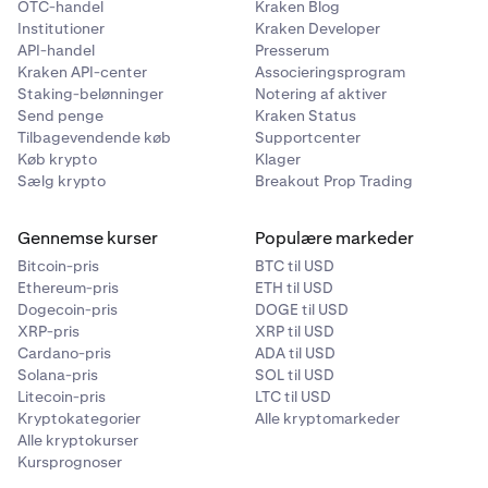
OTC-handel
Kraken Blog
Institutioner
Kraken Developer
API-handel
Presserum
Kraken API-center
Associeringsprogram
Staking-belønninger
Notering af aktiver
Send penge
Kraken Status
Tilbagevendende køb
Supportcenter
Køb krypto
Klager
Sælg krypto
Breakout Prop Trading
Gennemse kurser
Populære markeder
Bitcoin-pris
BTC til USD
Ethereum-pris
ETH til USD
Dogecoin-pris
DOGE til USD
XRP-pris
XRP til USD
Cardano-pris
ADA til USD
Solana-pris
SOL til USD
Litecoin-pris
LTC til USD
Kryptokategorier
Alle kryptomarkeder
Alle kryptokurser
Kursprognoser