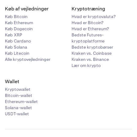
Køb af vejledninger
Kryptotræning
Køb Bitcoin
Hvad er kryptovaluta?
Køb Ethereum
Hvad er Bitcoin?
Køb Dogecoin
Hvad er Ethereum?
Køb XRP
Bedste Futures-
Køb Cardano
kryptoplatforme
Køb Solana
Bedste kryptobørser
Køb Litecoin
Kraken vs. Coinbase
Alle kryptovejledninger
Kraken vs. Binance
Lær om krypto
Wallet
Kryptowallet
Bitcoin-wallet
Ethereum-wallet
Solana-wallet
USDT-wallet