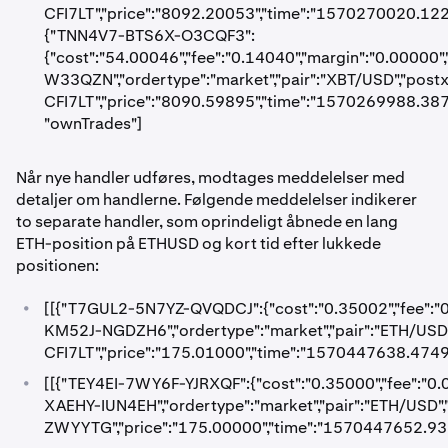
CFI7LT","price":"8092.20053","time":"1570270020.1221
{"TNN4V7-BTS6X-O3CQF3":
{"cost":"54.00046","fee":"0.14040","margin":"0.00000
W33QZN","ordertype":"market","pair":"XBT/USD","pos
CFI7LT","price":"8090.59895","time":"1570269988.38702
"ownTrades"]
Når nye handler udføres, modtages meddelelser med
detaljer om handlerne. Følgende meddelelser indikerer
to separate handler, som oprindeligt åbnede en lang
ETH-position på ETHUSD og kort tid efter lukkede
positionen:
•
[[{"T7GUL2-5N7YZ-QVQDCJ":{"cost":"0.35002","fee":"
KM52J-NGDZH6","ordertype":"market","pair":"ETH/USD
CFI7LT","price":"175.01000","time":"1570447638.47493
•
[[{"TEY4EI-7WY6F-YJRXQF":{"cost":"0.35000","fee":"0.
XAEHY-IUN4EH","ordertype":"market","pair":"ETH/USD"
ZWYYTG","price":"175.00000","time":"1570447652.93956