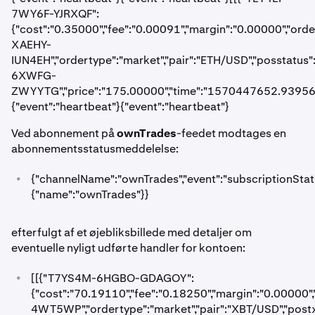
7WY6F-YJRXQF":
{"cost":"0.35000","fee":"0.00091","margin":"0.00000","or
XAEHY-
IUN4EH","ordertype":"market","pair":"ETH/USD","posstatus"
6XWFG-
ZWYYTG","price":"175.00000","time":"1570447652.939563",
{"event":"heartbeat"}{"event":"heartbeat"}
Ved abonnement på
ownTrades
-feedet modtages en
abonnementsstatusmeddelelse:
•
{"channelName":"ownTrades","event":"subscriptionStatus
{"name":"ownTrades"}}
efterfulgt af et øjebliksbillede med detaljer om
eventuelle nyligt udførte handler for kontoen:
•
[[{"T7YS4M-6HGBO-GDAGOY":
{"cost":"70.19110","fee":"0.18250","margin":"0.00000
4WT5WP","ordertype":"market","pair":"XBT/USD","pos