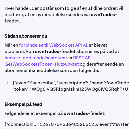
Hver handel, der opstår som følge af en af dine ordrer, vil
medføre, at en ny meddelelse sendes via
ownTrades
-
feedet.
Sådan abonnerer du
Når en
forbindelse til WebSocket API v1
er blevet
etableret, kan
ownTrades
-feedet abonneres på ved at
hente et godkendelsestoken
via
REST API
GetWebSocketsToken-slutpunktet
og derefter sende en
abonnementsmeddelelse som den følgende:
•
{"event":"subscribe", "subscription":{"name":"ownTrade
"token":"WOg6IVQ5RfogMzkhH25WOg6IVQ5RqhP+U3
Eksempel på feed
Følgende er et eksempel på
ownTrades
-feedet:
{"connectionID":12678739536485265125,"event":"systemStat