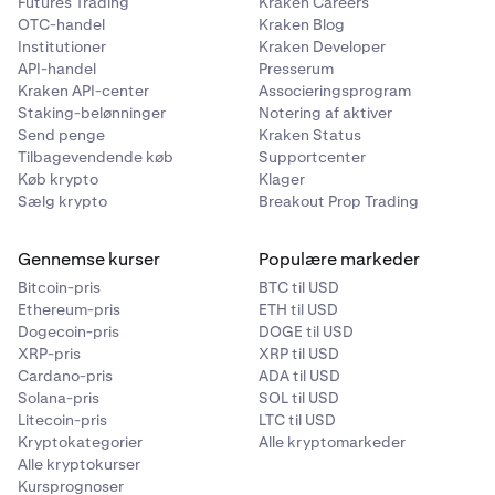
Futures Trading
Kraken Careers
OTC-handel
Kraken Blog
Institutioner
Kraken Developer
API-handel
Presserum
Kraken API-center
Associeringsprogram
Staking-belønninger
Notering af aktiver
Send penge
Kraken Status
Tilbagevendende køb
Supportcenter
Køb krypto
Klager
Sælg krypto
Breakout Prop Trading
Gennemse kurser
Populære markeder
Bitcoin-pris
BTC til USD
Ethereum-pris
ETH til USD
Dogecoin-pris
DOGE til USD
XRP-pris
XRP til USD
Cardano-pris
ADA til USD
Solana-pris
SOL til USD
Litecoin-pris
LTC til USD
Kryptokategorier
Alle kryptomarkeder
Alle kryptokurser
Kursprognoser