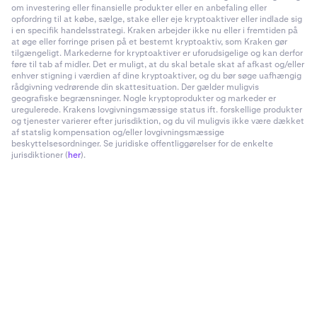
om investering eller finansielle produkter eller en anbefaling eller
opfordring til at købe, sælge, stake eller eje kryptoaktiver eller indlade sig
i en specifik handelsstrategi. Kraken arbejder ikke nu eller i fremtiden på
at øge eller forringe prisen på et bestemt kryptoaktiv, som Kraken gør
tilgængeligt. Markederne for kryptoaktiver er uforudsigelige og kan derfor
føre til tab af midler. Det er muligt, at du skal betale skat af afkast og/eller
enhver stigning i værdien af dine kryptoaktiver, og du bør søge uafhængig
rådgivning vedrørende din skattesituation. Der gælder muligvis
geografiske begrænsninger. Nogle kryptoprodukter og markeder er
uregulerede. Krakens lovgivningsmæssige status ift. forskellige produkter
og tjenester varierer efter jurisdiktion, og du vil muligvis ikke være dækket
af statslig kompensation og/eller lovgivningsmæssige
beskyttelsesordninger. Se juridiske offentliggørelser for de enkelte
jurisdiktioner (
her
).