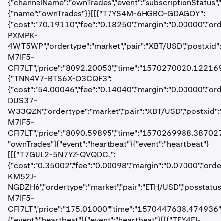
{"channelName":"ownTrades","event":"subscriptionStatus","s
{"name":"ownTrades"}}[[{"T7YS4M-6HGBO-GDAGOY":
{"cost":"70.19110","fee":"0.18250","margin":"0.00000","or
PXMPK-
4WT5WP","ordertype":"market","pair":"XBT/USD","postxid
M7IF5-
CFI7LT","price":"8092.20053","time":"1570270020.122169",
{"TNN4V7-BTS6X-O3CQF3":
{"cost":"54.00046","fee":"0.14040","margin":"0.00000","or
DUS37-
W33QZN","ordertype":"market","pair":"XBT/USD","postxid
M7IF5-
CFI7LT","price":"8090.59895","time":"1570269988.387027","
"ownTrades"]{"event":"heartbeat"}{"event":"heartbeat"}
[[{"T7GUL2-5N7YZ-QVQDCJ":
{"cost":"0.35002","fee":"0.00098","margin":"0.07000","or
KM52J-
NGDZH6","ordertype":"market","pair":"ETH/USD","posstatu
M7IF5-
CFI7LT","price":"175.01000","time":"1570447638.474936","
{"event":"heartbeat"}{"event":"heartbeat"}[[{"TEY4EI-