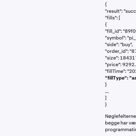
{
"result": "succ
"fills": [
{
"fill_id": "
"symbol": "pi
"side": "buy",
"order_id": 
"size": 18431
"price": 9292.
"fillTime": "
"fillType": "
}
...
]
}
Nøglefelterne
begge har væ
programmatisk