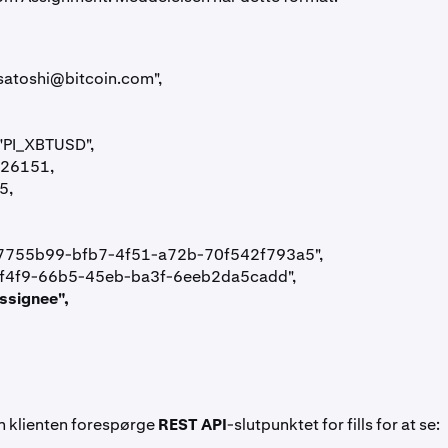
satoshi@bitcoin.com
",
 "PI_XBTUSD",
026151,
5,
"87755b99-bfb7-4f51-a72b-70f542f793a5",
89f0f4f9-66b5-45eb-ba3f-6eeb2da5cadd",
assignee",
7
n klienten forespørge
REST API
-slutpunktet for fills for at se: