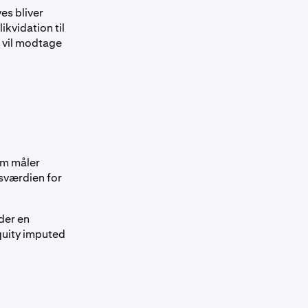
es bliver
ikvidation til
r vil modtage
om måler
nsværdien for
der en
equity imputed