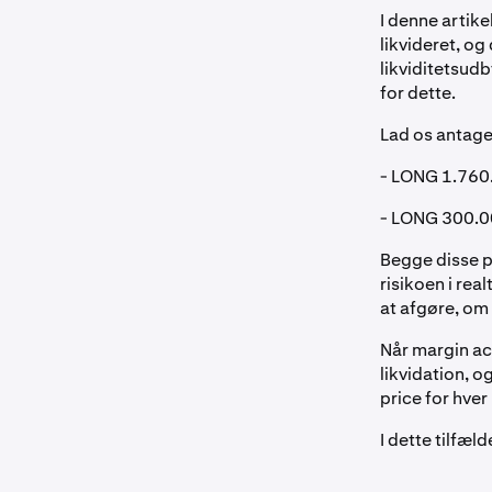
I denne artike
likvideret, og
likviditetsud
for dette.
Lad os antage,
- LONG 1.760
- LONG 300.0
Begge disse 
risikoen i rea
at afgøre, om 
Når margin ac
likvidation, o
price for hver
I dette tilfæl