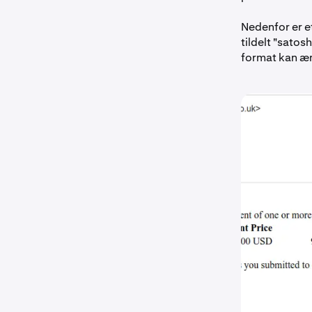
Nedenfor er e
tildelt "
satosh
format kan æn