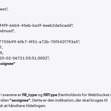
ess",
89f0f4f9-66b5-45eb-ba3f-6eeb2da5cadd",
_xbtusd",
"87755b99-bfb7-4f51-a72b-70f542f793a5",
7,
5,
2020-02-06T21:55:51.000Z",
assignee"
 i svarene er
fill_type
og
fillType
(henholdsvis for WebSocket 
rdien
"assignee"
. Dette er den indikation, der skal bruges til
 at håndtere tildelingen.