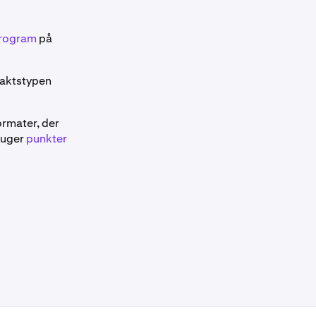
Program
på
raktstypen
ormater, der
ruger
punkter