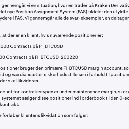
l gennemgår vi en situation, hvor en trader på Kraken Derivativ
 det nye Position Assignment System (PAS) tildeler den ufyldte l
bydere i PAS. Vi gennemgår alle de svar-eksempler, en deltage
 at der er en klient, hvis nuværende positioner er:
.000 Contracts på PI_BTCUSD
00 Contracts på FI_BTCUSD_200228
positioner bruger den primære FI_BTCUSD margin account, s
ltid og værdiansætter sikkerhedsstillelsen i forhold til positio
der skal likvideres.
count for kontraktstypen er under maintenance margin, sker 
g systemet sælger disse positioner ind i orderbook til den 0-
 kontrakt.
de forløber klientens likvidation som følger: