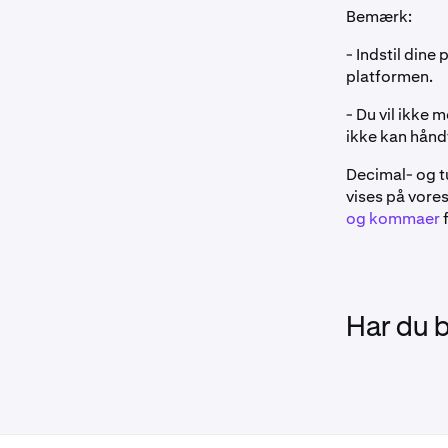
Bemærk:
- Indstil dine
platformen.
- Du vil ikke
ikke kan hånd
Decimal- og tu
vises på vore
og kommaer
f
Har du 