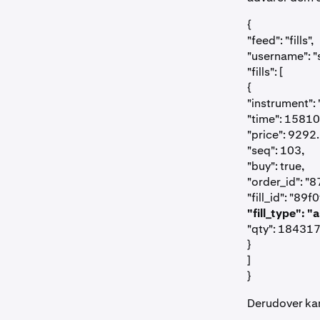
{
"feed": "fills",
"username": "
"fills": [
{
"instrument":
"time": 1581
"price": 9292.
"seq": 103,
"buy": true,
"order_id": 
"fill_id": "
"fill_type": "
"qty": 18431
}
]
}
Derudover ka