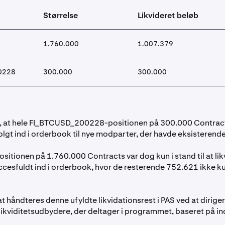
Størrelse
Likvideret beløb
1.760.000
1.007.379
0228
300.000
300.000
r, at hele FI_BTCUSD_200228-positionen på 300.000 Contract
olgt ind i orderbook til nye modparter, der havde eksisterend
itionen på 1.760.000 Contracts var dog kun i stand til at lik
cesfuldt ind i orderbook, hvor de resterende 752.621 ikke k
t håndteres denne ufyldte likvidationsrest i PAS ved at dirig
 likviditetsudbydere, der deltager i programmet, baseret på in