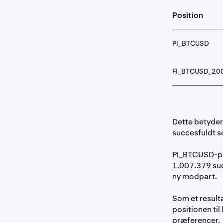
Position
PI_BTCUSD
FI_BTCUSD_20
Dette betyde
succesfuldt s
PI_BTCUSD-pos
1.007.379 suc
ny modpart.
Som et resulta
positionen til
præferencer.