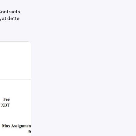
Contracts
 at dette