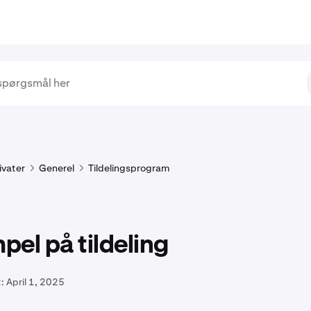
ivater
Generel
Tildelingsprogram
el på tildeling
:
April 1, 2025