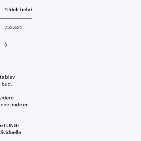
Tildelt beløb
752.621
0
s blev
e bud.
videre
unne finde en
ere LONG-
dividuelle