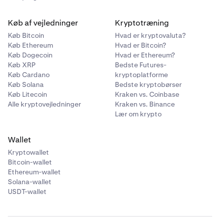
Køb af vejledninger
Kryptotræning
Køb Bitcoin
Hvad er kryptovaluta?
Køb Ethereum
Hvad er Bitcoin?
Køb Dogecoin
Hvad er Ethereum?
Køb XRP
Bedste Futures-
Køb Cardano
kryptoplatforme
Køb Solana
Bedste kryptobørser
Køb Litecoin
Kraken vs. Coinbase
Alle kryptovejledninger
Kraken vs. Binance
Lær om krypto
Wallet
Kryptowallet
Bitcoin-wallet
Ethereum-wallet
Solana-wallet
USDT-wallet