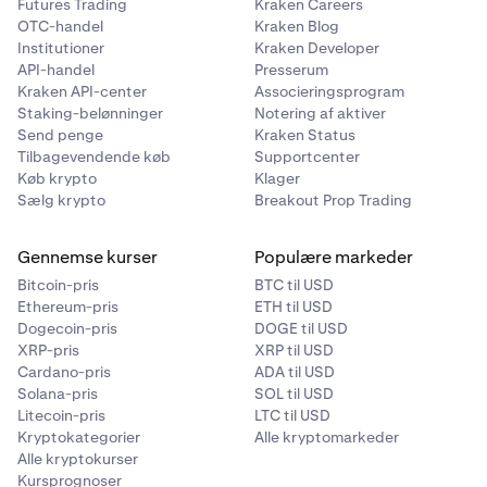
Futures Trading
Kraken Careers
OTC-handel
Kraken Blog
Institutioner
Kraken Developer
API-handel
Presserum
Kraken API-center
Associeringsprogram
Staking-belønninger
Notering af aktiver
Send penge
Kraken Status
Tilbagevendende køb
Supportcenter
Køb krypto
Klager
Sælg krypto
Breakout Prop Trading
Gennemse kurser
Populære markeder
Bitcoin-pris
BTC til USD
Ethereum-pris
ETH til USD
Dogecoin-pris
DOGE til USD
XRP-pris
XRP til USD
Cardano-pris
ADA til USD
Solana-pris
SOL til USD
Litecoin-pris
LTC til USD
Kryptokategorier
Alle kryptomarkeder
Alle kryptokurser
Kursprognoser