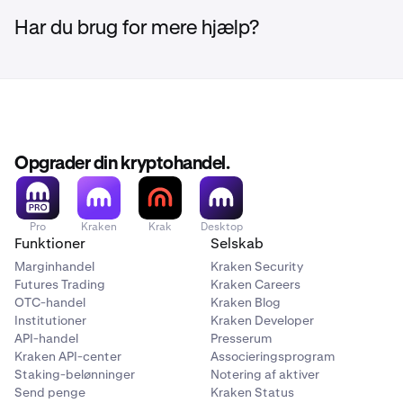
0%
ALGO
Har du brug for mere hjælp?
10%
NVIDIA Corporation
NVDAx
Artificial Superintelligence Alliance
20,00%
FET
250.000 $
Opgrader din kryptohandel.
10%
Robinhood Markets, Inc.
Arbitrum
Pro
Kraken
Krak
Desktop
HOODx
Funktioner
Selskab
ARB
Marginhandel
Kraken Security
30,00%
Futures Trading
Kraken Careers
10%
OTC-handel
Kraken Blog
250.000 $
Institutioner
Kraken Developer
API-handel
Presserum
Avalanche
Kraken API-center
Associeringsprogram
Strategy Incorporated
Staking-belønninger
Notering af aktiver
AVAX
Send penge
Kraken Status
MSTRx