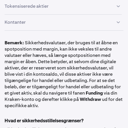
Tokensiserede aktier
Aktiv
Symbol
Haircut
Bitcoin
Kontanter
BTC
EURC
EURC
1%
SPDR S&P 500 ETF Trust
1%
SPYx
Global Dollar
USDG
1%
Amerikansk dollar
Bemærk:
Sikkerhedsvalutaer, der bruges til at åbne en
10,00%
spotposition med margin, kan ikke veksles til andre
USD
Ethereum
valutaer eller hæves, så længe spotpositionen med
1.000.000 $
Tether Gold
XAUT
40%
margin er åben. Dette betyder, at selvom dine digitale
0%
ETH
aktiver, der er reserveret som sikkerhedsvalutaer, vil
USDC
USDC
0.50%
blive vist i din kontosaldo, vil disse aktiver ikke være
1%
Invesco QQQ Trust
tilgængelige for handel eller udbetaling. For at se det
Canadisk dollar
QQQx
beløb, der er tilgængeligt for handel eller udbetaling for
USD Tether
USDT
0.50%
CAD
Solana
et givet aktiv, skal du navigere til fanen
Funding
via din
10,00%
Kraken-konto og derefter klikke på
Withdraw
ud for det
0%
SOL
specifikke aktiv.
1.000.000 $
7,50%
Euro
Hvad er sikkerhedsstillelsesgrænser?
Apple Inc.