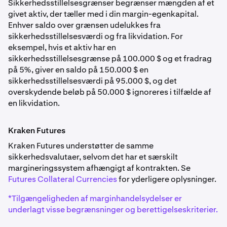
Sikkerhedsstillelsesgrænser begrænser mængden af et
EUR
Cardano
AAPLx
givet aktiv, der tæller med i din margin-egenkapital.
0%
Enhver saldo over grænsen udelukkes fra
ADA
20,00%
sikkerhedsstillelsesværdi og fra likvidation. For
7,50%
eksempel, hvis et aktiv har en
250.000 $
Britiske pund
sikkerhedsstillelsesgrænse på 100.000 $ og et fradrag
på 5%, giver en saldo på 150.000 $ en
GBP
Dogecoin
sikkerhedsstillelsesværdi på 95.000 $, og det
Alphabet Inc. Class A
overskydende beløb på 50.000 $ ignoreres i tilfælde af
0%
DOGE
GOOGLx
en likvidation.
7,50%
20,00%
Australske dollar
Kraken Futures
250.000 $
AUD
Kraken Futures understøtter de samme
Litecoin
sikkerhedsvalutaer, selvom det har et særskilt
0%
LTC
margineringssystem afhængigt af kontrakten. Se
Tesla, Inc.
Futures Collateral Currencies
for yderligere oplysninger.
7,50%
TSLAx
Schweiziske franc
*Tilgængeligheden af marginhandelsydelser er
20,00%
underlagt visse begrænsninger og berettigelseskriterier.
CHF
Algorand
250.000 $