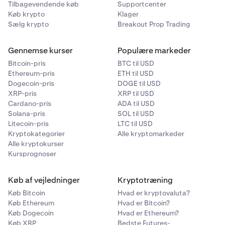
Tilbagevendende køb
Supportcenter
10%
Køb krypto
Klager
30,00%
Sælg krypto
Breakout Prop Trading
250.000 $
Celestia
Gennemse kurser
Populære markeder
TIA
Bitcoin-pris
BTC til USD
SPDR Gold Shares
Ethereum-pris
ETH til USD
10%
GLDx
Dogecoin-pris
DOGE til USD
XRP-pris
XRP til USD
20,00%
Cardano-pris
ADA til USD
Chainlink
Solana-pris
SOL til USD
100.000 $
Litecoin-pris
LTC til USD
LINK
Kryptokategorier
Alle kryptomarkeder
10%
Alle kryptokurser
Circle Internet Group, Inc.
Kursprognoser
CRCLx
Cosmos
Køb af vejledninger
Kryptotræning
30,00%
Køb Bitcoin
Hvad er kryptovaluta?
ATOM
Køb Ethereum
Hvad er Bitcoin?
100.000 $
10%
Køb Dogecoin
Hvad er Ethereum?
Køb XRP
Bedste Futures-