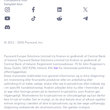
Sei
Compliance Hub
Sælg/del ikke
SEI
10%
TRON
© 2011 - 2026 Payward, Inc.
TRX
10%
Payward Europe Solutions Limited t/a Kraken er godkendt af Central Bank
of Ireland. Payward Global Solutions Limited t/a Kraken er godkendt af
Central Bank of Ireland. Registreret kontoradresse: 70 Sir John Rogerson’s
dogwifhat
Quay, Dublin, D02 R296, Ireland. Klik
her
for relaterede politikker og
offentliggørelser.
Disse materialer indeholder kun generel information og er ikke rådgivning
WIF
om investering eller finansielle produkter eller en anbefaling eller
opfordring til at købe, sælge, stake eller eje kryptoaktiver eller indlade sig
20%
i en specifik handelsstrategi. Kraken arbejder ikke nu eller i fremtiden på
at øge eller forringe prisen på et bestemt kryptoaktiv, som Kraken gør
tilgængeligt. Markederne for kryptoaktiver er uforudsigelige og kan derfor
føre til tab af midler. Det er muligt, at du skal betale skat af afkast og/eller
Fartcoin
enhver stigning i værdien af dine kryptoaktiver, og du bør søge uafhængig
rådgivning vedrørende din skattesituation. Der gælder muligvis