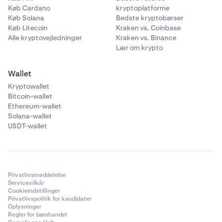
Køb Cardano
kryptoplatforme
Bemærk: xStocks er ikke tilgængelige for amerikanske
Køb Solana
Bedste kryptobørser
Curve DAO Token
klienter og kan derfor ikke bruges af amerikanske
Køb Litecoin
Kraken vs. Coinbase
klienter som sikkerhedsstillelse.
CRV
Alle kryptovejledninger
Kraken vs. Binance
Lær om krypto
10%
Wallet
Kryptowallet
Ethena
Bitcoin-wallet
ENA
Ethereum-wallet
Solana-wallet
10%
USDT-wallet
Ondo
ONDO
Privatlivsmeddelelse
Servicevilkår
10,00%
Cookieindstillinger
Privatlivspolitik for kandidater
Oplysninger
Regler for børshandel