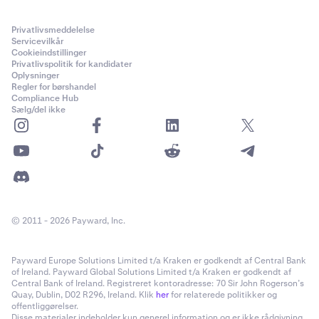
Privatlivsmeddelelse
Servicevilkår
Cookieindstillinger
Privatlivspolitik for kandidater
Oplysninger
Regler for børshandel
Compliance Hub
Sælg/del ikke
© 2011 - 2026 Payward, Inc.
Payward Europe Solutions Limited t/a Kraken er godkendt af Central Bank
of Ireland. Payward Global Solutions Limited t/a Kraken er godkendt af
Central Bank of Ireland. Registreret kontoradresse: 70 Sir John Rogerson’s
Quay, Dublin, D02 R296, Ireland. Klik
her
for relaterede politikker og
offentliggørelser.
Disse materialer indeholder kun generel information og er ikke rådgivning