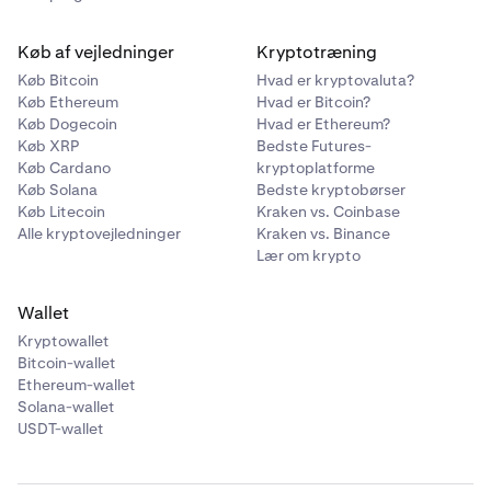
Køb af vejledninger
Kryptotræning
Køb Bitcoin
Hvad er kryptovaluta?
Køb Ethereum
Hvad er Bitcoin?
Køb Dogecoin
Hvad er Ethereum?
Køb XRP
Bedste Futures-
Køb Cardano
kryptoplatforme
Køb Solana
Bedste kryptobørser
Køb Litecoin
Kraken vs. Coinbase
Alle kryptovejledninger
Kraken vs. Binance
Lær om krypto
Wallet
Kryptowallet
Bitcoin-wallet
Ethereum-wallet
Solana-wallet
USDT-wallet