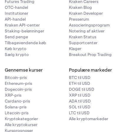
Futures Trading
Kraken Careers
OTC-handel
Kraken Blog
Institutioner
Kraken Developer
API-handel
Presserum
Kraken API-center
Associeringsprogram
Staking-belønninger
Notering af aktiver
Send penge
Kraken Status
Tilbagevendende køb
Supportcenter
Køb krypto
Klager
Sælg krypto
Breakout Prop Trading
Gennemse kurser
Populære markeder
Bitcoin-pris
BTC til USD
Ethereum-pris
ETH til USD
Dogecoin-pris
DOGE til USD
XRP-pris
XRP til USD
Cardano-pris
ADA til USD
Solana-pris
SOL til USD
Litecoin-pris
LTC til USD
Kryptokategorier
Alle kryptomarkeder
Alle kryptokurser
Kursprognoser