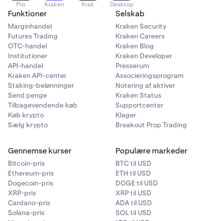
Pro
Kraken
Krak
Desktop
Funktioner
Selskab
Marginhandel
Kraken Security
Futures Trading
Kraken Careers
OTC-handel
Kraken Blog
Institutioner
Kraken Developer
API-handel
Presserum
Kraken API-center
Associeringsprogram
Staking-belønninger
Notering af aktiver
Send penge
Kraken Status
Tilbagevendende køb
Supportcenter
Køb krypto
Klager
Sælg krypto
Breakout Prop Trading
Gennemse kurser
Populære markeder
Bitcoin-pris
BTC til USD
Ethereum-pris
ETH til USD
Dogecoin-pris
DOGE til USD
XRP-pris
XRP til USD
Cardano-pris
ADA til USD
Solana-pris
SOL til USD