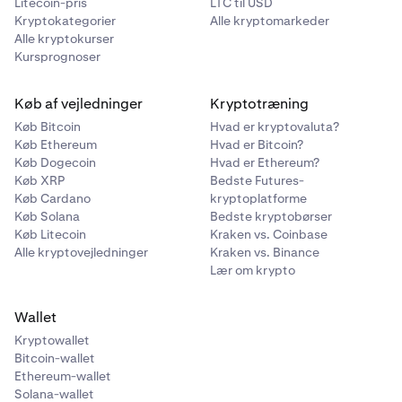
Litecoin-pris
LTC til USD
Kryptokategorier
Alle kryptomarkeder
Alle kryptokurser
Kursprognoser
Køb af vejledninger
Kryptotræning
Køb Bitcoin
Hvad er kryptovaluta?
Køb Ethereum
Hvad er Bitcoin?
Køb Dogecoin
Hvad er Ethereum?
Køb XRP
Bedste Futures-
Køb Cardano
kryptoplatforme
Køb Solana
Bedste kryptobørser
Køb Litecoin
Kraken vs. Coinbase
Alle kryptovejledninger
Kraken vs. Binance
Lær om krypto
Wallet
Kryptowallet
Bitcoin-wallet
Ethereum-wallet
Solana-wallet