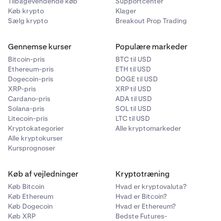
Tilbagevendende køb
Supportcenter
Køb krypto
Klager
Sælg krypto
Breakout Prop Trading
Gennemse kurser
Populære markeder
Bitcoin-pris
BTC til USD
Ethereum-pris
ETH til USD
Dogecoin-pris
DOGE til USD
XRP-pris
XRP til USD
Cardano-pris
ADA til USD
Solana-pris
SOL til USD
Litecoin-pris
LTC til USD
Kryptokategorier
Alle kryptomarkeder
Alle kryptokurser
Kursprognoser
Køb af vejledninger
Kryptotræning
Køb Bitcoin
Hvad er kryptovaluta?
Køb Ethereum
Hvad er Bitcoin?
Køb Dogecoin
Hvad er Ethereum?
Køb XRP
Bedste Futures-