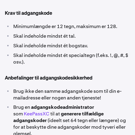
Krav til adgangskode
•
Minimumlængde er 12 tegn, maksimum er 128.
•
Skal indeholde mindst ét tal.
•
Skal indeholde mindst ét bogstav.
•
Skal indeholde mindst ét specialtegn (f.eks. !, @, #, $
osv.).
Anbefalinger til adgangskodesikkerhed
•
Brug ikke den samme adgangskode som til din e-
mailadresse eller nogen anden tjeneste!
•
Brug en
adgangskodeadministrator
som
KeePassXC
til at
generere tilfældige
adgangskoder
(ideelt set 64 tegn eller længere) og
for at beskytte dine adgangskoder mod tyveri eller
glemsel.