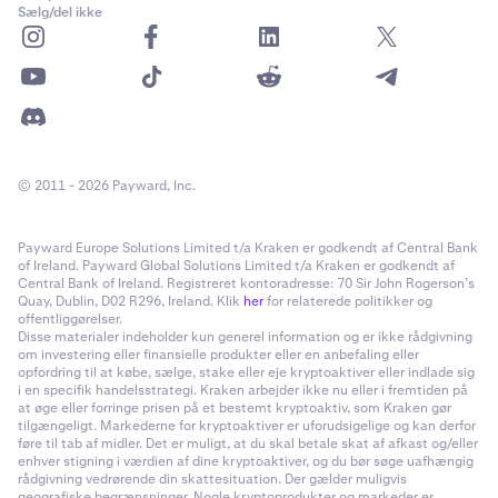
Sælg/del ikke
© 2011 - 2026 Payward, Inc.
Payward Europe Solutions Limited t/a Kraken er godkendt af Central Bank
of Ireland. Payward Global Solutions Limited t/a Kraken er godkendt af
Central Bank of Ireland. Registreret kontoradresse: 70 Sir John Rogerson’s
Quay, Dublin, D02 R296, Ireland. Klik
her
for relaterede politikker og
offentliggørelser.
Disse materialer indeholder kun generel information og er ikke rådgivning
om investering eller finansielle produkter eller en anbefaling eller
opfordring til at købe, sælge, stake eller eje kryptoaktiver eller indlade sig
i en specifik handelsstrategi. Kraken arbejder ikke nu eller i fremtiden på
at øge eller forringe prisen på et bestemt kryptoaktiv, som Kraken gør
tilgængeligt. Markederne for kryptoaktiver er uforudsigelige og kan derfor
føre til tab af midler. Det er muligt, at du skal betale skat af afkast og/eller
enhver stigning i værdien af dine kryptoaktiver, og du bør søge uafhængig
rådgivning vedrørende din skattesituation. Der gælder muligvis
geografiske begrænsninger. Nogle kryptoprodukter og markeder er