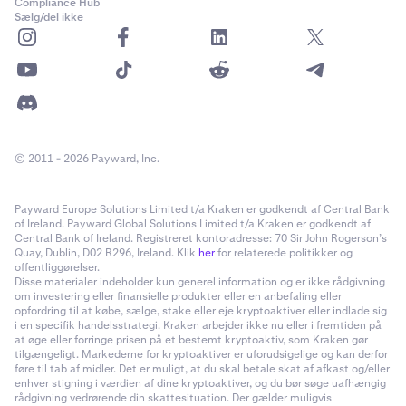
Compliance Hub
Sælg/del ikke
© 2011 - 2026 Payward, Inc.
Payward Europe Solutions Limited t/a Kraken er godkendt af Central Bank
of Ireland. Payward Global Solutions Limited t/a Kraken er godkendt af
Central Bank of Ireland. Registreret kontoradresse: 70 Sir John Rogerson’s
Quay, Dublin, D02 R296, Ireland. Klik
her
for relaterede politikker og
offentliggørelser.
Disse materialer indeholder kun generel information og er ikke rådgivning
om investering eller finansielle produkter eller en anbefaling eller
opfordring til at købe, sælge, stake eller eje kryptoaktiver eller indlade sig
i en specifik handelsstrategi. Kraken arbejder ikke nu eller i fremtiden på
at øge eller forringe prisen på et bestemt kryptoaktiv, som Kraken gør
tilgængeligt. Markederne for kryptoaktiver er uforudsigelige og kan derfor
føre til tab af midler. Det er muligt, at du skal betale skat af afkast og/eller
enhver stigning i værdien af dine kryptoaktiver, og du bør søge uafhængig
rådgivning vedrørende din skattesituation. Der gælder muligvis