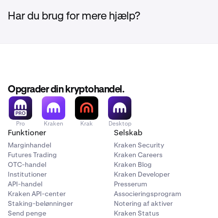
Har du brug for mere hjælp?
Opgrader din kryptohandel.
Pro
Kraken
Krak
Desktop
Funktioner
Selskab
Marginhandel
Kraken Security
Futures Trading
Kraken Careers
OTC-handel
Kraken Blog
Institutioner
Kraken Developer
API-handel
Presserum
Kraken API-center
Associeringsprogram
Staking-belønninger
Notering af aktiver
Send penge
Kraken Status