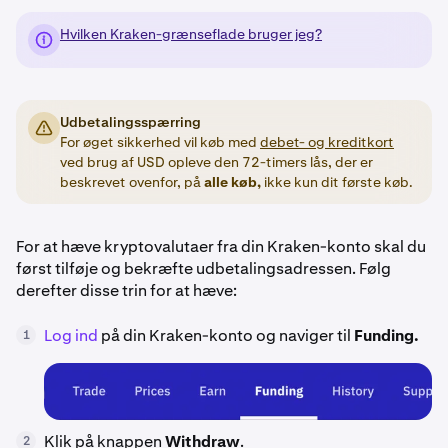
Hvilken Kraken-grænseflade bruger jeg?
Udbetalingsspærring
For øget sikkerhed vil køb med
debet- og kreditkort
ved brug af USD opleve den 72-timers lås, der er
beskrevet ovenfor, på
alle køb,
ikke kun dit første køb.
For at hæve kryptovalutaer fra din Kraken-konto skal du
først tilføje og bekræfte udbetalingsadressen. Følg
derefter disse trin for at hæve:
Log ind
på din Kraken-konto og naviger til
Funding.
1
Klik på knappen
Withdraw
.
2