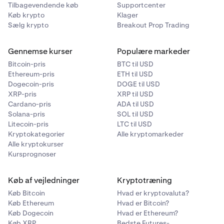
Tilbagevendende køb
Supportcenter
Køb krypto
Klager
Sælg krypto
Breakout Prop Trading
Gennemse kurser
Populære markeder
Bitcoin-pris
BTC til USD
Ethereum-pris
ETH til USD
Dogecoin-pris
DOGE til USD
XRP-pris
XRP til USD
Cardano-pris
ADA til USD
Solana-pris
SOL til USD
Litecoin-pris
LTC til USD
Kryptokategorier
Alle kryptomarkeder
Alle kryptokurser
Kursprognoser
Køb af vejledninger
Kryptotræning
Køb Bitcoin
Hvad er kryptovaluta?
Køb Ethereum
Hvad er Bitcoin?
Køb Dogecoin
Hvad er Ethereum?
Køb XRP
Bedste Futures-