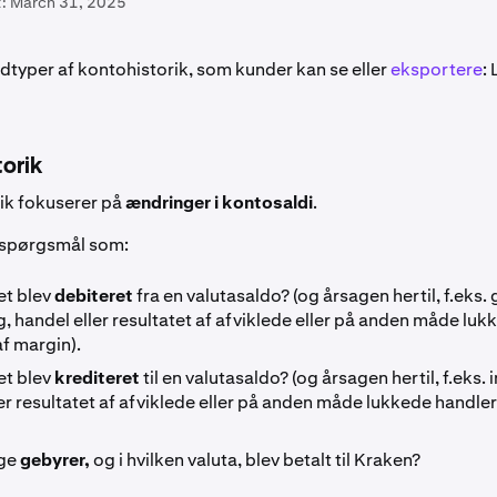
:
March 31, 2025
edtyper af kontohistorik, som kunder kan se eller
eksportere
:
torik
ik fokuserer på
ændringer i kontosaldi
.
 spørgsmål som:
t blev
debiteret
fra en valutasaldo? (og årsagen hertil, f.eks. 
, handel eller resultatet af afviklede eller på anden måde luk
f margin).
t blev
krediteret
til en valutasaldo? (og årsagen hertil, f.eks. 
er resultatet af afviklede eller på anden måde lukkede handler
ge
gebyrer,
og i hvilken valuta, blev betalt til Kraken?