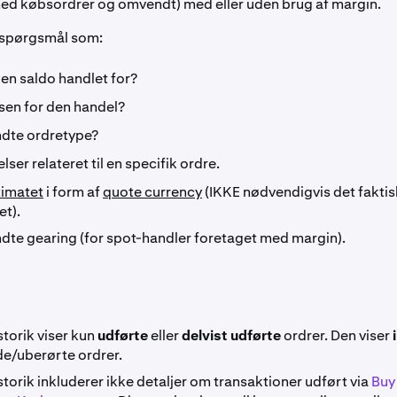
ed købsordrer og omvendt) med eller uden brug af margin.
 spørgsmål som:
en saldo handlet for?
sen for den handel?
dte ordretype?
lser relateret til en specifik ordre.
timatet
i form af
quote currency
(IKKE nødvendigvis det faktis
et).
dte gearing (for spot-handler foretaget med margin).
torik viser kun
udførte
eller
delvist udførte
ordrer. Den viser
de/uberørte ordrer.
torik inkluderer ikke detaljer om transaktioner udført via
Buy