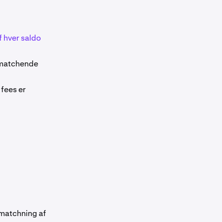
f hver saldo
t matchende
 fees er
(matchning af