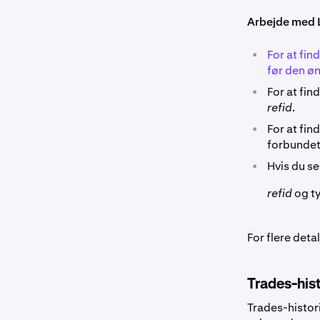
Arbejde med L
•
For at fin
før den ø
•
For at fin
refid
.
•
For at fin
forbundet
•
Hvis du se
refid
og ty
For flere detal
Trades-his
Trades-histor