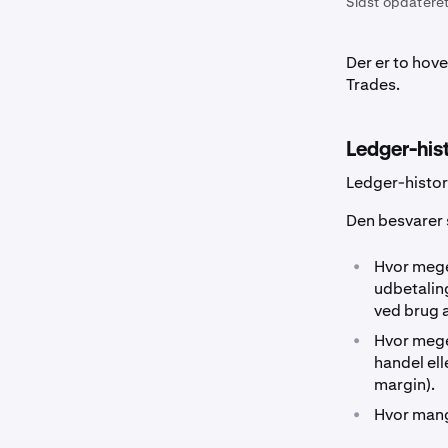
Sidst opdateret
Der er to hov
Trades.
Ledger-his
Ledger-histor
Den besvarer
•
Hvor mege
udbetaling
ved brug a
•
Hvor mege
handel ell
margin).
•
Hvor man