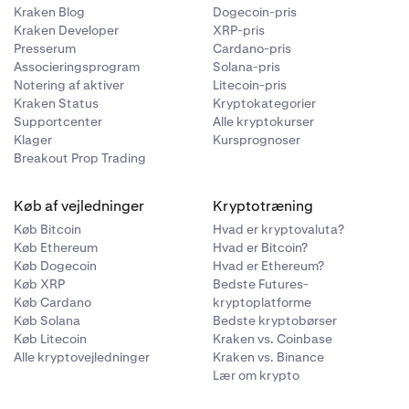
Kraken Blog
Dogecoin-pris
Kraken Developer
XRP-pris
Presserum
Cardano-pris
Associeringsprogram
Solana-pris
Notering af aktiver
Litecoin-pris
Kraken Status
Kryptokategorier
Supportcenter
Alle kryptokurser
Klager
Kursprognoser
Breakout Prop Trading
Køb af vejledninger
Kryptotræning
Køb Bitcoin
Hvad er kryptovaluta?
Køb Ethereum
Hvad er Bitcoin?
Køb Dogecoin
Hvad er Ethereum?
Køb XRP
Bedste Futures-
Køb Cardano
kryptoplatforme
Køb Solana
Bedste kryptobørser
Køb Litecoin
Kraken vs. Coinbase
Alle kryptovejledninger
Kraken vs. Binance
Lær om krypto