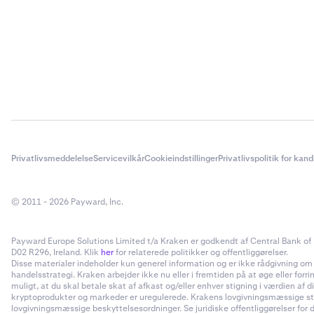
Privatlivsmeddelelse
Servicevilkår
Cookieindstillinger
Privatlivspolitik for kan
© 2011 - 2026 Payward, Inc.
Payward Europe Solutions Limited t/a Kraken er godkendt af Central Bank of I
D02 R296, Ireland. Klik
her
for relaterede politikker og offentliggørelser.
Disse materialer indeholder kun generel information og er ikke rådgivning om inv
handelsstrategi. Kraken arbejder ikke nu eller i fremtiden på at øge eller forr
muligt, at du skal betale skat af afkast og/eller enhver stigning i værdien a
kryptoprodukter og markeder er uregulerede. Krakens lovgivningsmæssige status
lovgivningsmæssige beskyttelsesordninger. Se juridiske offentliggørelser for d