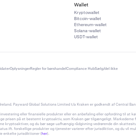
Wallet
Kryptowallet
Bitcoin-wallet
Ethereum-wallet
Solana-wallet
USDT-wallet
didater
Oplysninger
Regler for børshandel
Compliance Hub
Sælg/del ikke
reland. Payward Global Solutions Limited t/a Kraken er godkendt af Central Bank 
estering eller finansielle produkter eller en anbefaling eller opfordring til at køb
inge prisen på et bestemt kryptoaktiv, som Kraken gør tilgængeligt. Markederne for
f dine kryptoaktiver, og du bør søge uafhængig rådgivning vedrørende din skattes
 ift. forskellige produkter og tjenester varierer efter jurisdiktion, og du vil m
e enkelte jurisdiktioner (
her
).