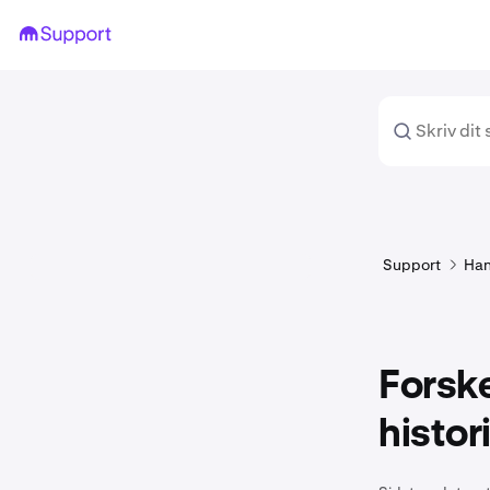
Support
Han
Forske
histor