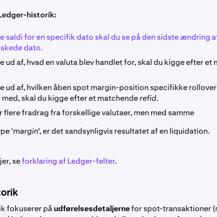
edger-historik:
de saldi for en specifik dato skal du se på den sidste ændring a
nskede dato.
de ud af, hvad en valuta blev handlet for, skal du kigge efter e
de ud af, hvilken åben spot margin-position specifikke rollover
 med, skal du kigge efter et matchende
refid
.
r flere fradrag fra forskellige valutaer, men med samme
pe '
margin
', er det sandsynligvis resultatet af en liquidation.
jer, se
forklaring af Ledger-felter
.
torik
ik fokuserer på
udførelsesdetaljerne
for spot-transaktioner 