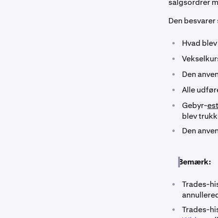
salgsordrer m
Den besvarer
•
Hvad blev 
•
Vekselkur
•
Den anven
•
Alle udføre
•
Gebyr-
es
blev trukk
•
Den anven
Bemærk:
•
Trades-his
annullere
•
Trades-his