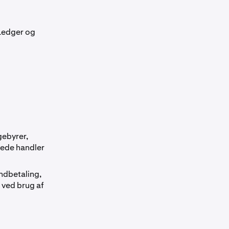
 Ledger og
gebyrer,
kede handler
indbetaling,
 ved brug af