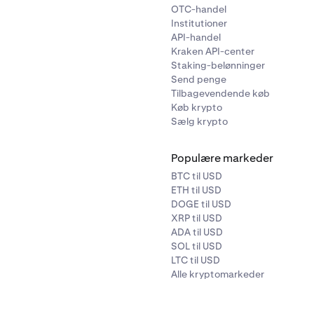
OTC-handel
Institutioner
API-handel
Kraken API-center
Staking-belønninger
Send penge
Tilbagevendende køb
Køb krypto
Sælg krypto
Populære markeder
BTC til USD
ETH til USD
DOGE til USD
XRP til USD
ADA til USD
SOL til USD
LTC til USD
Alle kryptomarkeder