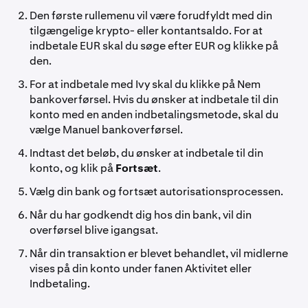
Den første rullemenu vil være forudfyldt med din
tilgængelige krypto- eller kontantsaldo. For at
indbetale EUR skal du søge efter EUR og klikke på
den.
For at indbetale med Ivy skal du klikke på Nem
bankoverførsel. Hvis du ønsker at indbetale til din
konto med en anden indbetalingsmetode, skal du
vælge Manuel bankoverførsel.
Indtast det beløb, du ønsker at indbetale til din
konto, og klik på
Fortsæt
.
Vælg din bank og fortsæt autorisationsprocessen.
Når du har godkendt dig hos din bank, vil din
overførsel blive igangsat.
Når din transaktion er blevet behandlet, vil midlerne
vises på din konto under fanen Aktivitet eller
Indbetaling.