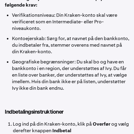
følgende krav:
Verifikationsniveau: Din Kraken-konto skal være
verificeret som en Intermediate- eller Pro-
niveaukonto.
Kontoejerskab: Sørg for, at navnet på den bankkonto,
du indbetaler fra, stemmer overens med navnet på
din Kraken-konto.
Geografiske begrænsninger: Du skal bo og have en
bankkonto i en region, der understøttes af Ivy. Du får
en liste over banker, der understøttes af Ivy, at vælge
imellem. Hvis din bank ikke er på listen, understøtter
Ivy ikke din bank endnu.
Indbetalingsinstruktioner
Log ind på din Kraken-konto, klik på
Overfør
og vælg
derefter knappen
Indbetal