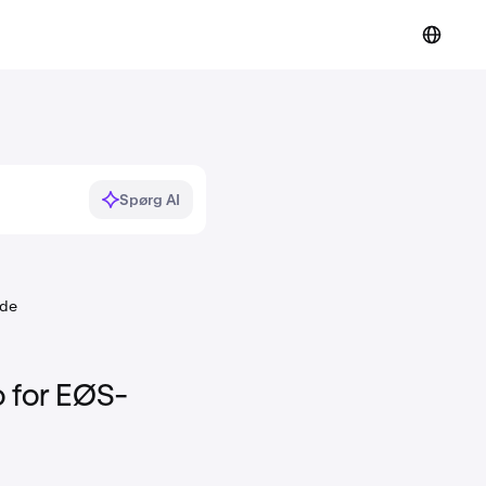
Spørg AI
åde
o for EØS-