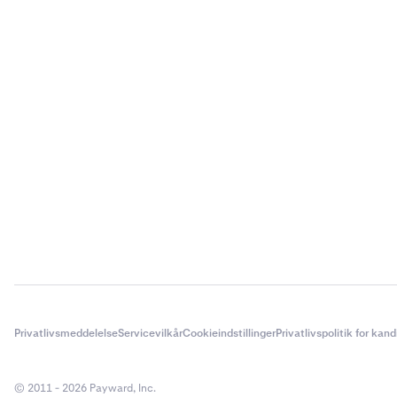
Privatlivsmeddelelse
Servicevilkår
Cookieindstillinger
Privatlivspolitik for kan
© 2011 - 2026 Payward, Inc.