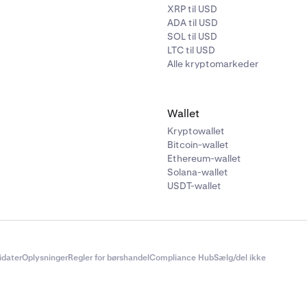
XRP til USD
ADA til USD
SOL til USD
LTC til USD
Alle kryptomarkeder
Wallet
Kryptowallet
Bitcoin-wallet
Ethereum-wallet
Solana-wallet
USDT-wallet
didater
Oplysninger
Regler for børshandel
Compliance Hub
Sælg/del ikke