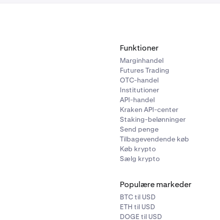
Funktioner
Marginhandel
Futures Trading
OTC-handel
Institutioner
API-handel
Kraken API-center
Staking-belønninger
Send penge
Tilbagevendende køb
Køb krypto
Sælg krypto
Populære markeder
BTC til USD
ETH til USD
DOGE til USD