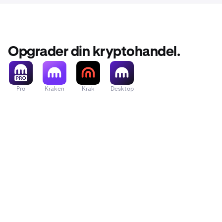
Opgrader din kryptohandel.
Pro
Kraken
Krak
Desktop