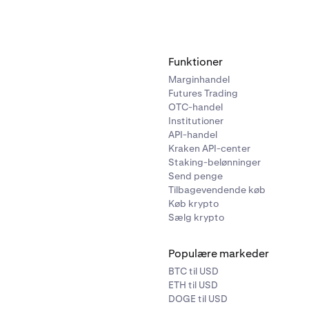
Funktioner
Marginhandel
Futures Trading
OTC-handel
Institutioner
API-handel
Kraken API-center
Staking-belønninger
Send penge
Tilbagevendende køb
Køb krypto
Sælg krypto
Populære markeder
BTC til USD
ETH til USD
DOGE til USD