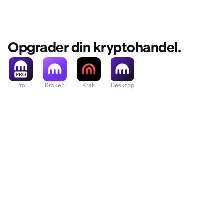
Opgrader din kryptohandel.
Pro
Kraken
Krak
Desktop