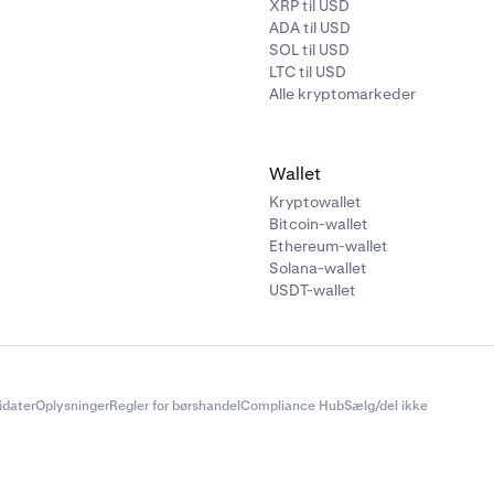
XRP til USD
ADA til USD
SOL til USD
LTC til USD
Alle kryptomarkeder
Wallet
Kryptowallet
Bitcoin-wallet
Ethereum-wallet
Solana-wallet
USDT-wallet
didater
Oplysninger
Regler for børshandel
Compliance Hub
Sælg/del ikke