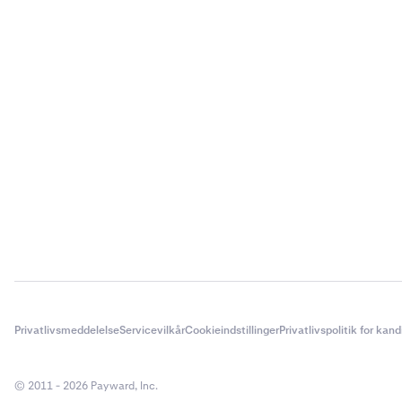
Privatlivsmeddelelse
Servicevilkår
Cookieindstillinger
Privatlivspolitik for kan
© 2011 - 2026 Payward, Inc.