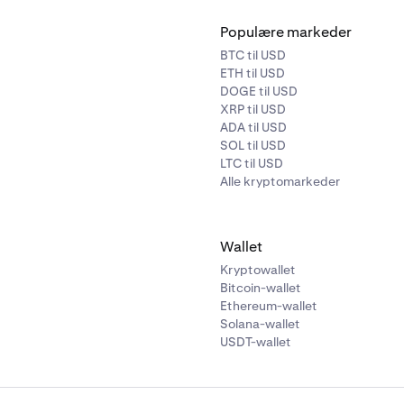
Populære markeder
BTC til USD
ETH til USD
DOGE til USD
XRP til USD
ADA til USD
SOL til USD
LTC til USD
Alle kryptomarkeder
Wallet
Kryptowallet
Bitcoin-wallet
Ethereum-wallet
Solana-wallet
USDT-wallet