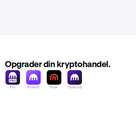
Opgrader din kryptohandel.
Pro
Kraken
Krak
Desktop