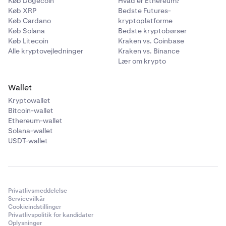
Køb Dogecoin
Hvad er Ethereum?
Køb XRP
Bedste Futures-
Køb Cardano
kryptoplatforme
Køb Solana
Bedste kryptobørser
Køb Litecoin
Kraken vs. Coinbase
Alle kryptovejledninger
Kraken vs. Binance
Lær om krypto
Wallet
Kryptowallet
Bitcoin-wallet
Ethereum-wallet
Solana-wallet
USDT-wallet
Privatlivsmeddelelse
Servicevilkår
Cookieindstillinger
Privatlivspolitik for kandidater
Oplysninger