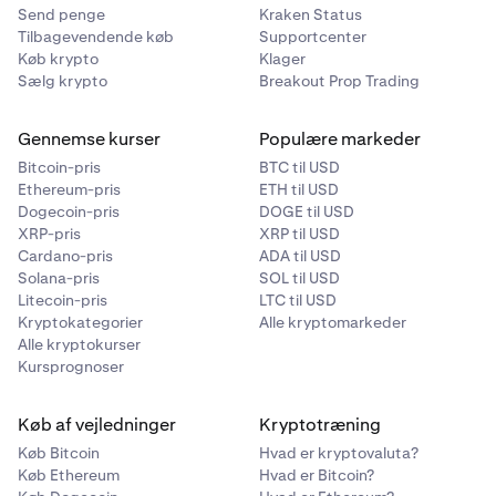
Send penge
Kraken Status
Tilbagevendende køb
Supportcenter
Køb krypto
Klager
Sælg krypto
Breakout Prop Trading
Gennemse kurser
Populære markeder
Bitcoin-pris
BTC til USD
Ethereum-pris
ETH til USD
Dogecoin-pris
DOGE til USD
XRP-pris
XRP til USD
Cardano-pris
ADA til USD
Solana-pris
SOL til USD
Litecoin-pris
LTC til USD
Kryptokategorier
Alle kryptomarkeder
Alle kryptokurser
Kursprognoser
Køb af vejledninger
Kryptotræning
Køb Bitcoin
Hvad er kryptovaluta?
Køb Ethereum
Hvad er Bitcoin?