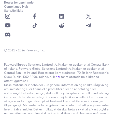
Regler for børshandel
Compliance Hub
Sælg/del ikke
© 2011 - 2026 Payward, Inc.
Payward Europe Solutions Limited t/a Kraken er godkendt af Central Bank
of Ireland. Payward Global Solutions Limited t/a Kraken er godkendt af
Central Bank of Ireland. Registreret kontoradresse: 70 Sir John Rogerson’s
Quay, Dublin, D02 R296, Ireland. Klik
her
for relaterede politikker og
offentliggørelser.
Disse materialer indeholder kun generel information og er ikke rådgivning
om investering eller finansielle produkter eller en anbefaling eller
opfordring til at købe, sælge, stake eller eje kryptoaktiver eller indlade sig
i en specifik handelsstrategi. Kraken arbejder ikke nu eller i fremtiden på
at øge eller forringe prisen på et bestemt kryptoaktiv, som Kraken gør
tilgængeligt. Markederne for kryptoaktiver er uforudsigelige og kan derfor
føre til tab af midler. Det er muligt, at du skal betale skat af afkast og/eller
enhver stigning i værdien af dine kryptoaktiver, og du bør søge uafhængig