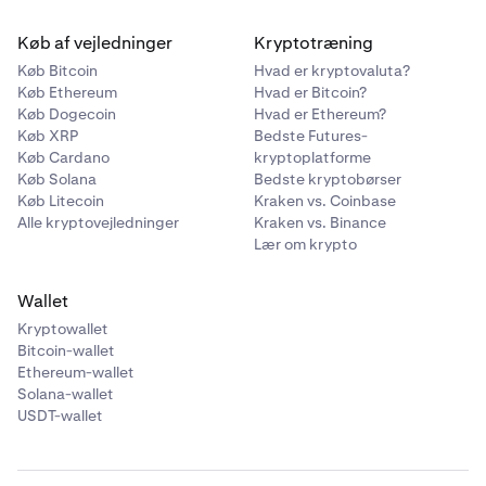
Køb af vejledninger
Kryptotræning
Køb Bitcoin
Hvad er kryptovaluta?
Køb Ethereum
Hvad er Bitcoin?
Køb Dogecoin
Hvad er Ethereum?
Køb XRP
Bedste Futures-
Køb Cardano
kryptoplatforme
Køb Solana
Bedste kryptobørser
Køb Litecoin
Kraken vs. Coinbase
Alle kryptovejledninger
Kraken vs. Binance
Lær om krypto
Wallet
Kryptowallet
Bitcoin-wallet
Ethereum-wallet
Solana-wallet
USDT-wallet