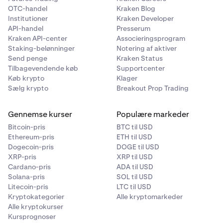
OTC-handel
Kraken Blog
Institutioner
Kraken Developer
API-handel
Presserum
Kraken API-center
Associeringsprogram
Staking-belønninger
Notering af aktiver
Send penge
Kraken Status
Tilbagevendende køb
Supportcenter
Køb krypto
Klager
Sælg krypto
Breakout Prop Trading
Gennemse kurser
Populære markeder
Bitcoin-pris
BTC til USD
Ethereum-pris
ETH til USD
Dogecoin-pris
DOGE til USD
XRP-pris
XRP til USD
Cardano-pris
ADA til USD
Solana-pris
SOL til USD
Litecoin-pris
LTC til USD
Kryptokategorier
Alle kryptomarkeder
Alle kryptokurser
Kursprognoser