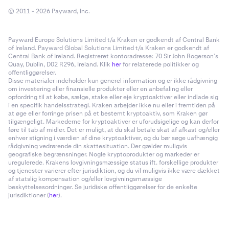
© 2011 - 2026 Payward, Inc.
Payward Europe Solutions Limited t/a Kraken er godkendt af Central Bank
of Ireland. Payward Global Solutions Limited t/a Kraken er godkendt af
Central Bank of Ireland. Registreret kontoradresse: 70 Sir John Rogerson’s
Quay, Dublin, D02 R296, Ireland. Klik
her
for relaterede politikker og
offentliggørelser.
Disse materialer indeholder kun generel information og er ikke rådgivning
om investering eller finansielle produkter eller en anbefaling eller
opfordring til at købe, sælge, stake eller eje kryptoaktiver eller indlade sig
i en specifik handelsstrategi. Kraken arbejder ikke nu eller i fremtiden på
at øge eller forringe prisen på et bestemt kryptoaktiv, som Kraken gør
tilgængeligt. Markederne for kryptoaktiver er uforudsigelige og kan derfor
føre til tab af midler. Det er muligt, at du skal betale skat af afkast og/eller
enhver stigning i værdien af dine kryptoaktiver, og du bør søge uafhængig
rådgivning vedrørende din skattesituation. Der gælder muligvis
geografiske begrænsninger. Nogle kryptoprodukter og markeder er
uregulerede. Krakens lovgivningsmæssige status ift. forskellige produkter
og tjenester varierer efter jurisdiktion, og du vil muligvis ikke være dækket
af statslig kompensation og/eller lovgivningsmæssige
beskyttelsesordninger. Se juridiske offentliggørelser for de enkelte
jurisdiktioner (
her
).