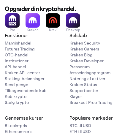
Opgrader din kryptohandel.
Pro
Kraken
Krak
Desktop
Funktioner
Selskab
Marginhandel
Kraken Security
Futures Trading
Kraken Careers
OTC-handel
Kraken Blog
Institutioner
Kraken Developer
API-handel
Presserum
Kraken API-center
Associeringsprogram
Staking-belønninger
Notering af aktiver
Send penge
Kraken Status
Tilbagevendende køb
Supportcenter
Køb krypto
Klager
Sælg krypto
Breakout Prop Trading
Gennemse kurser
Populære markeder
Bitcoin-pris
BTC til USD
Ethereum-pris
ETH til USD