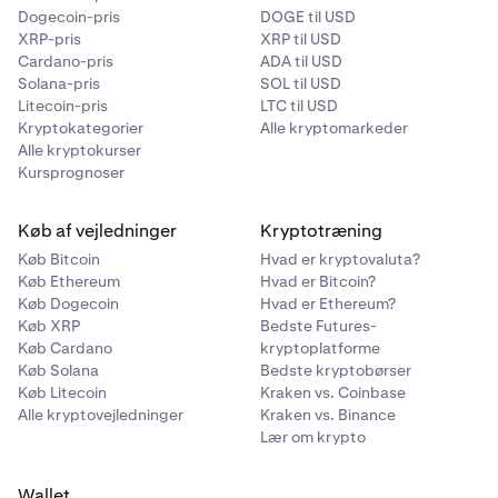
Dogecoin-pris
DOGE til USD
XRP-pris
XRP til USD
Cardano-pris
ADA til USD
Solana-pris
SOL til USD
Litecoin-pris
LTC til USD
Kryptokategorier
Alle kryptomarkeder
Alle kryptokurser
Kursprognoser
Køb af vejledninger
Kryptotræning
Køb Bitcoin
Hvad er kryptovaluta?
Køb Ethereum
Hvad er Bitcoin?
Køb Dogecoin
Hvad er Ethereum?
Køb XRP
Bedste Futures-
Køb Cardano
kryptoplatforme
Køb Solana
Bedste kryptobørser
Køb Litecoin
Kraken vs. Coinbase
Alle kryptovejledninger
Kraken vs. Binance
Lær om krypto
Wallet