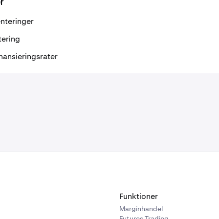
r
nteringer
tering
inansieringsrater
Funktioner
Marginhandel
Futures Trading