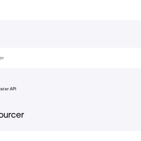
vater API
ourcer