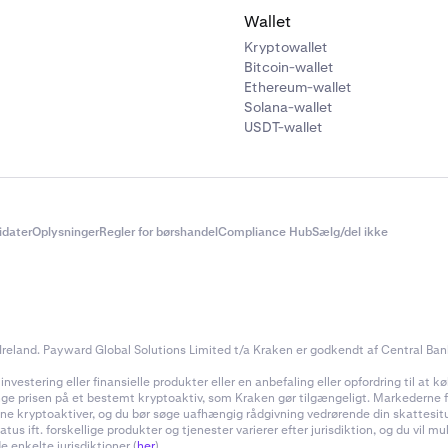
Wallet
Kryptowallet
Bitcoin-wallet
Ethereum-wallet
Solana-wallet
USDT-wallet
didater
Oplysninger
Regler for børshandel
Compliance Hub
Sælg/del ikke
reland. Payward Global Solutions Limited t/a Kraken er godkendt af Central Bank 
estering eller finansielle produkter eller en anbefaling eller opfordring til at køb
inge prisen på et bestemt kryptoaktiv, som Kraken gør tilgængeligt. Markederne for
f dine kryptoaktiver, og du bør søge uafhængig rådgivning vedrørende din skattes
 ift. forskellige produkter og tjenester varierer efter jurisdiktion, og du vil m
e enkelte jurisdiktioner (
her
).