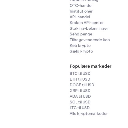
OTC-handel
Institutioner
API-handel
Kraken API-center
Staking-belønninger
Send penge
Tilbagevendende køb
Køb krypto
Sælg krypto
Populære markeder
BTC til USD
ETH til USD
DOGE til USD
XRP til USD
ADA til USD
SOL til USD
LTC til USD
Alle kryptomarkeder