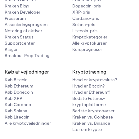
Kraken Blog
Dogecoin-pris
Kraken Developer
XRP-pris
Presserum
Cardano-pris
Associeringsprogram
Solana-pris
Notering af aktiver
Litecoin-pris
Kraken Status
Kryptokategorier
Supportcenter
Alle kryptokurser
Klager
Kursprognoser
Breakout Prop Trading
Køb af vejledninger
Kryptotræning
Køb Bitcoin
Hvad er kryptovaluta?
Køb Ethereum
Hvad er Bitcoin?
Køb Dogecoin
Hvad er Ethereum?
Køb XRP
Bedste Futures-
Køb Cardano
kryptoplatforme
Køb Solana
Bedste kryptobørser
Køb Litecoin
Kraken vs. Coinbase
Alle kryptovejledninger
Kraken vs. Binance
Lær om krypto