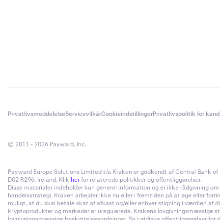
Privatlivsmeddelelse
Servicevilkår
Cookieindstillinger
Privatlivspolitik for kan
© 2011 - 2026 Payward, Inc.
Payward Europe Solutions Limited t/a Kraken er godkendt af Central Bank of I
D02 R296, Ireland. Klik
her
for relaterede politikker og offentliggørelser.
Disse materialer indeholder kun generel information og er ikke rådgivning om inv
handelsstrategi. Kraken arbejder ikke nu eller i fremtiden på at øge eller forr
muligt, at du skal betale skat af afkast og/eller enhver stigning i værdien a
kryptoprodukter og markeder er uregulerede. Krakens lovgivningsmæssige status
lovgivningsmæssige beskyttelsesordninger. Se juridiske offentliggørelser for d