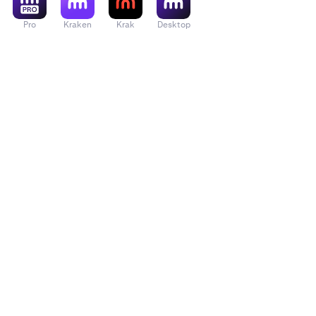
Pro
Kraken
Krak
Desktop