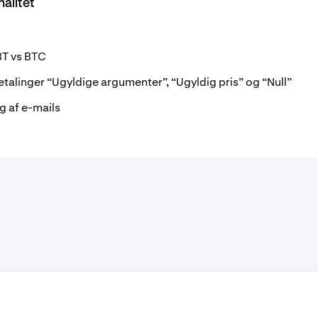
alitet
BT vs BTC
etalinger “Ugyldige argumenter”, “Ugyldig pris” og “Null”
g af e-mails