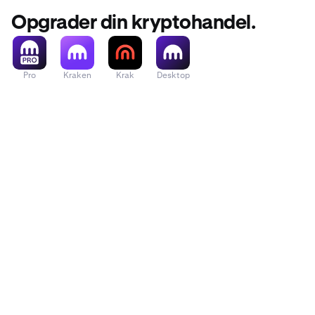
Opgrader din kryptohandel.
Pro
Kraken
Krak
Desktop