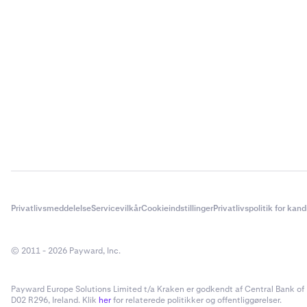
Privatlivsmeddelelse
Servicevilkår
Cookieindstillinger
Privatlivspolitik for kan
© 2011 - 2026 Payward, Inc.
Payward Europe Solutions Limited t/a Kraken er godkendt af Central Bank of I
D02 R296, Ireland. Klik
her
for relaterede politikker og offentliggørelser.