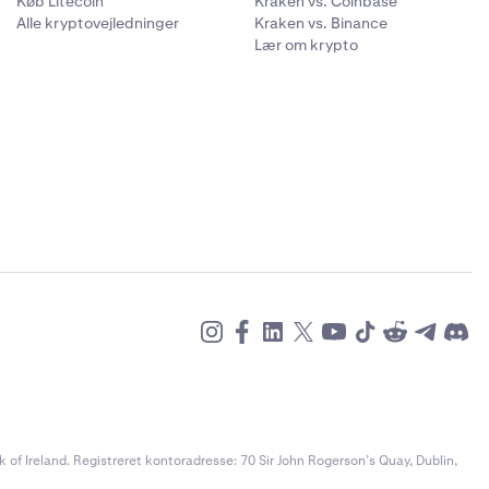
Køb Litecoin
Kraken vs. Coinbase
Alle kryptovejledninger
Kraken vs. Binance
Lær om krypto
of Ireland. Registreret kontoradresse: 70 Sir John Rogerson’s Quay, Dublin,