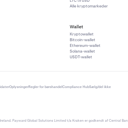
LTC til USD
Alle kryptomarkeder
Wallet
Kryptowallet
Bitcoin-wallet
Ethereum-wallet
Solana-wallet
USDT-wallet
didater
Oplysninger
Regler for børshandel
Compliance Hub
Sælg/del ikke
reland. Payward Global Solutions Limited t/a Kraken er godkendt af Central Bank 