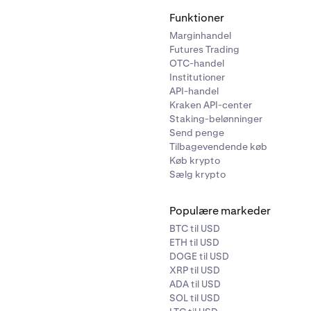
Funktioner
Marginhandel
Futures Trading
OTC-handel
Institutioner
API-handel
Kraken API-center
Staking-belønninger
Send penge
Tilbagevendende køb
Køb krypto
Sælg krypto
Populære markeder
BTC til USD
ETH til USD
DOGE til USD
XRP til USD
ADA til USD
SOL til USD