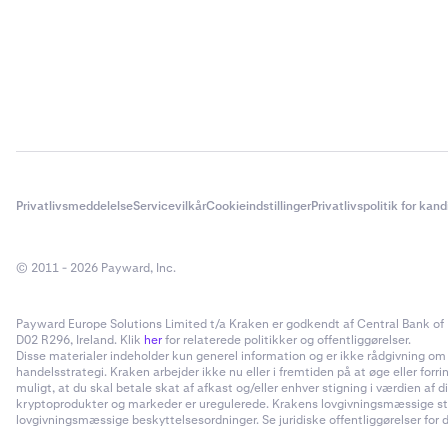
Privatlivsmeddelelse
Servicevilkår
Cookieindstillinger
Privatlivspolitik for kan
© 2011 - 2026 Payward, Inc.
Payward Europe Solutions Limited t/a Kraken er godkendt af Central Bank of I
D02 R296, Ireland. Klik
her
for relaterede politikker og offentliggørelser.
Disse materialer indeholder kun generel information og er ikke rådgivning om inv
handelsstrategi. Kraken arbejder ikke nu eller i fremtiden på at øge eller forr
muligt, at du skal betale skat af afkast og/eller enhver stigning i værdien a
kryptoprodukter og markeder er uregulerede. Krakens lovgivningsmæssige status
lovgivningsmæssige beskyttelsesordninger. Se juridiske offentliggørelser for d