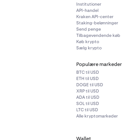
Institutioner
API-handel
Kraken API-center
Staking-belønninger
Send penge
Tilbagevendende køb
Køb krypto
Sælg krypto
Populære markeder
BTC til USD
ETH til USD
DOGE til USD
XRP til USD
ADA til USD
SOL til USD
LTC til USD
Alle kryptomarkeder
Wallet