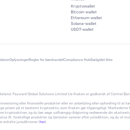
Kryptowallet
Bitcoin-wallet
Ethereum-wallet
Solana-wallet
USDT-wallet
didater
Oplysninger
Regler for børshandel
Compliance Hub
Sælg/del ikke
reland. Payward Global Solutions Limited t/a Kraken er godkendt af Central Bank 
estering eller finansielle produkter eller en anbefaling eller opfordring til at køb
inge prisen på et bestemt kryptoaktiv, som Kraken gør tilgængeligt. Markederne for
f dine kryptoaktiver, og du bør søge uafhængig rådgivning vedrørende din skattes
 ift. forskellige produkter og tjenester varierer efter jurisdiktion, og du vil m
e enkelte jurisdiktioner (
her
).