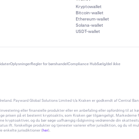
Kryptowallet
Bitcoin-wallet
Ethereum-wallet
Solana-wallet
USDT-wallet
didater
Oplysninger
Regler for børshandel
Compliance Hub
Sælg/del ikke
reland. Payward Global Solutions Limited t/a Kraken er godkendt af Central Bank 
estering eller finansielle produkter eller en anbefaling eller opfordring til at køb
inge prisen på et bestemt kryptoaktiv, som Kraken gør tilgængeligt. Markederne for
f dine kryptoaktiver, og du bør søge uafhængig rådgivning vedrørende din skattes
 ift. forskellige produkter og tjenester varierer efter jurisdiktion, og du vil m
e enkelte jurisdiktioner (
her
).