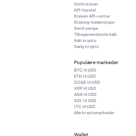
Institutioner
API-handel
Kraken API-center
Staking-belønninger
Send penge
Tilbagevendende køb
Køb krypto
Sælg krypto
Populære markeder
BTC til USD
ETH til USD
DOGE til USD
XRP til USD
ADA til USD
SOL til USD
LTC til USD
Alle kryptomarkeder
Wallet