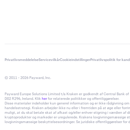
Privatlivsmeddelelse
Servicevilkår
Cookieindstillinger
Privatlivspolitik for kan
© 2011 - 2026 Payward, Inc.
Payward Europe Solutions Limited t/a Kraken er godkendt af Central Bank of I
D02 R296, Ireland. Klik
her
for relaterede politikker og offentliggørelser.
Disse materialer indeholder kun generel information og er ikke rådgivning om inv
handelsstrategi. Kraken arbejder ikke nu eller i fremtiden på at øge eller forr
muligt, at du skal betale skat af afkast og/eller enhver stigning i værdien a
kryptoprodukter og markeder er uregulerede. Krakens lovgivningsmæssige status
lovgivningsmæssige beskyttelsesordninger. Se juridiske offentliggørelser for d