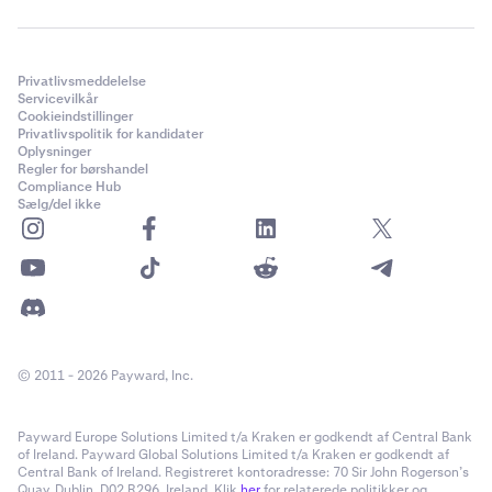
Privatlivsmeddelelse
Servicevilkår
Cookieindstillinger
Privatlivspolitik for kandidater
Oplysninger
Regler for børshandel
Compliance Hub
Sælg/del ikke
© 2011 - 2026 Payward, Inc.
Payward Europe Solutions Limited t/a Kraken er godkendt af Central Bank
of Ireland. Payward Global Solutions Limited t/a Kraken er godkendt af
Central Bank of Ireland. Registreret kontoradresse: 70 Sir John Rogerson’s
Quay, Dublin, D02 R296, Ireland. Klik
her
for relaterede politikker og