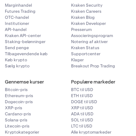
Marginhandel
Kraken Security
Futures Trading
Kraken Careers
OTC-handel
Kraken Blog
Institutioner
Kraken Developer
API-handel
Presserum
Kraken API-center
Associeringsprogram
Staking-belønninger
Notering af aktiver
Send penge
Kraken Status
Tilbagevendende køb
Supportcenter
Køb krypto
Klager
Sælg krypto
Breakout Prop Trading
Gennemse kurser
Populære markeder
Bitcoin-pris
BTC til USD
Ethereum-pris
ETH til USD
Dogecoin-pris
DOGE til USD
XRP-pris
XRP til USD
Cardano-pris
ADA til USD
Solana-pris
SOL til USD
Litecoin-pris
LTC til USD
Kryptokategorier
Alle kryptomarkeder