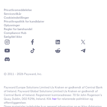
Privatlivsmeddelelse
Servicevilkår
Cookieindstillinger
Privatlivspolitik for kandidater
Oplysninger
Regler for børshandel
Compliance Hub
Sælg/del ikke
© 2011 - 2026 Payward, Inc.
Payward Europe Solutions Limited t/a Kraken er godkendt af Central Bank
of Ireland. Payward Global Solutions Limited t/a Kraken er godkendt af
Central Bank of Ireland. Registreret kontoradresse: 70 Sir John Rogerson’s
Quay, Dublin, D02 R296, Ireland. Klik
her
for relaterede politikker og
offentliggørelser.
Disse materialer indeholder kun generel information og er ikke rådgivning