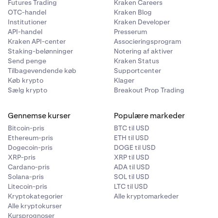
Futures Trading
Kraken Careers
OTC-handel
Kraken Blog
Institutioner
Kraken Developer
API-handel
Presserum
Kraken API-center
Associeringsprogram
Staking-belønninger
Notering af aktiver
Send penge
Kraken Status
Tilbagevendende køb
Supportcenter
Køb krypto
Klager
Sælg krypto
Breakout Prop Trading
Gennemse kurser
Populære markeder
Bitcoin-pris
BTC til USD
Ethereum-pris
ETH til USD
Dogecoin-pris
DOGE til USD
XRP-pris
XRP til USD
Cardano-pris
ADA til USD
Solana-pris
SOL til USD
Litecoin-pris
LTC til USD
Kryptokategorier
Alle kryptomarkeder
Alle kryptokurser
Kursprognoser