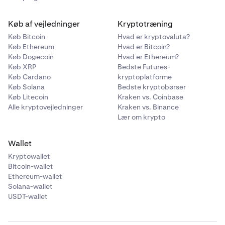
Køb af vejledninger
Kryptotræning
Køb Bitcoin
Hvad er kryptovaluta?
Køb Ethereum
Hvad er Bitcoin?
Køb Dogecoin
Hvad er Ethereum?
Køb XRP
Bedste Futures-
Køb Cardano
kryptoplatforme
Køb Solana
Bedste kryptobørser
Køb Litecoin
Kraken vs. Coinbase
Alle kryptovejledninger
Kraken vs. Binance
Lær om krypto
Wallet
Kryptowallet
Bitcoin-wallet
Ethereum-wallet
Solana-wallet
USDT-wallet