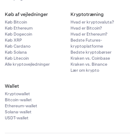
Køb af vejledninger
Kryptotræning
Køb Bitcoin
Hvad er kryptovaluta?
Køb Ethereum
Hvad er Bitcoin?
Køb Dogecoin
Hvad er Ethereum?
Køb XRP
Bedste Futures-
Køb Cardano
kryptoplatforme
Køb Solana
Bedste kryptobørser
Køb Litecoin
Kraken vs. Coinbase
Alle kryptovejledninger
Kraken vs. Binance
Lær om krypto
Wallet
Kryptowallet
Bitcoin-wallet
Ethereum-wallet
Solana-wallet
USDT-wallet