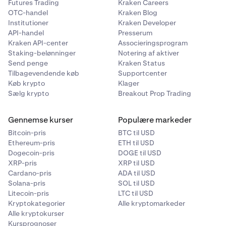
Futures Trading
Kraken Careers
OTC-handel
Kraken Blog
Institutioner
Kraken Developer
API-handel
Presserum
Kraken API-center
Associeringsprogram
Staking-belønninger
Notering af aktiver
Send penge
Kraken Status
Tilbagevendende køb
Supportcenter
Køb krypto
Klager
Sælg krypto
Breakout Prop Trading
Gennemse kurser
Populære markeder
Bitcoin-pris
BTC til USD
Ethereum-pris
ETH til USD
Dogecoin-pris
DOGE til USD
XRP-pris
XRP til USD
Cardano-pris
ADA til USD
Solana-pris
SOL til USD
Litecoin-pris
LTC til USD
Kryptokategorier
Alle kryptomarkeder
Alle kryptokurser
Kursprognoser