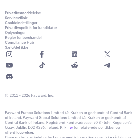
Privatlivsmeddelelse
Servicevilkår
Cookieindstillinger
Privatlivspolitik for kandidater
Oplysninger
Regler for børshandel
Compliance Hub
Sælg/del ikke
© 2011 - 2026 Payward, Inc.
Payward Europe Solutions Limited t/a Kraken er godkendt af Central Bank
of Ireland. Payward Global Solutions Limited t/a Kraken er godkendt af
Central Bank of Ireland. Registreret kontoradresse: 70 Sir John Rogerson’s
Quay, Dublin, D02 R296, Ireland. Klik
her
for relaterede politikker og
offentliggørelser.
Disse materialer indeholder kun generel information og er ikke rådgivning