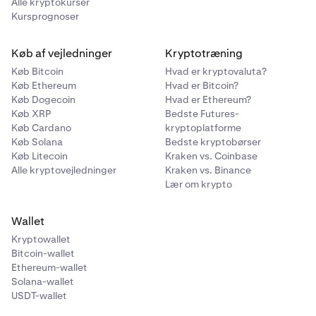
Alle kryptokurser
Kursprognoser
Køb af vejledninger
Kryptotræning
Køb Bitcoin
Hvad er kryptovaluta?
Køb Ethereum
Hvad er Bitcoin?
Køb Dogecoin
Hvad er Ethereum?
Køb XRP
Bedste Futures-
Køb Cardano
kryptoplatforme
Køb Solana
Bedste kryptobørser
Køb Litecoin
Kraken vs. Coinbase
Alle kryptovejledninger
Kraken vs. Binance
Lær om krypto
Wallet
Kryptowallet
Bitcoin-wallet
Ethereum-wallet
Solana-wallet
USDT-wallet