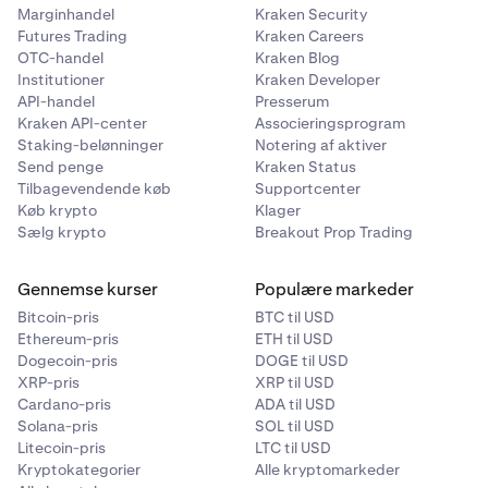
Marginhandel
Kraken Security
Futures Trading
Kraken Careers
OTC-handel
Kraken Blog
Institutioner
Kraken Developer
API-handel
Presserum
Kraken API-center
Associeringsprogram
Staking-belønninger
Notering af aktiver
Send penge
Kraken Status
Tilbagevendende køb
Supportcenter
Køb krypto
Klager
Sælg krypto
Breakout Prop Trading
Gennemse kurser
Populære markeder
Bitcoin-pris
BTC til USD
Ethereum-pris
ETH til USD
Dogecoin-pris
DOGE til USD
XRP-pris
XRP til USD
Cardano-pris
ADA til USD
Solana-pris
SOL til USD
Litecoin-pris
LTC til USD
Kryptokategorier
Alle kryptomarkeder