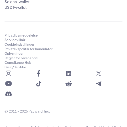
Solana-wallet
kompetent jurisdiktion.
USDT-wallet
Privatlivsmeddelelse
Servicevilkår
Cookieindstillinger
Privatlivspolitik for kandidater
Oplysninger
Regler for børshandel
Compliance Hub
Sælg/del ikke
© 2011 - 2026 Payward, Inc.