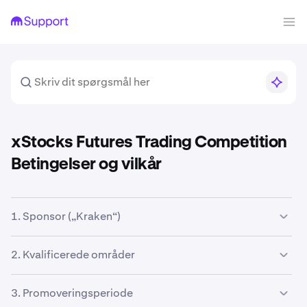
xStocks Futures Trading Competition
Betingelser og vilkår
1. Sponsor („Kraken“)
Denne kampagne er sponsoreret af Payward, Inc., kendt
2. Kvalificerede områder
som Kraken.
Kampagnen er kun åben for kvalificerede kunder, der er
3. Promoveringsperiode
bosiddende i jurisdiktioner i resten af verden, hvor