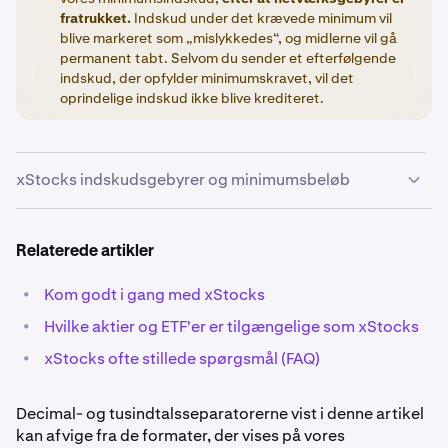
fratrukket.
Indskud under det krævede minimum vil
blive markeret som „mislykkedes“, og midlerne vil gå
permanent tabt. Selvom du sender et efterfølgende
indskud, der opfylder minimumskravet, vil det
oprindelige indskud ikke blive krediteret.
xStocks indskudsgebyrer og minimumsbeløb
Gebyrerne og minimumsbeløbene nedenfor kan ændres
Relaterede artikler
uden varsel og er muligvis ikke altid opdaterede. Log
venligst ind på din Kraken-konto for at se de mest
•
Kom godt i gang med xStocks
aktuelle oplysninger anført på hver indbetalingsside.
•
Hvilke aktier og ETF'er er tilgængelige som xStocks
•
xStocks ofte stillede spørgsmål (FAQ)
Decimal- og tusindtalsseparatorerne vist i denne artikel
kan afvige fra de formater, der vises på vores