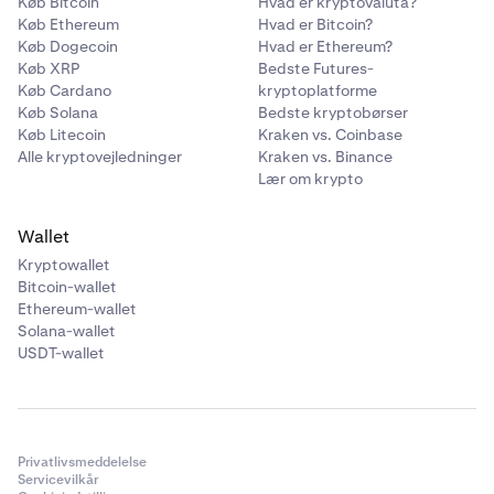
Køb Bitcoin
Hvad er kryptovaluta?
Køb Ethereum
Hvad er Bitcoin?
Køb Dogecoin
Hvad er Ethereum?
Køb XRP
Bedste Futures-
Køb Cardano
kryptoplatforme
Køb Solana
Bedste kryptobørser
Køb Litecoin
Kraken vs. Coinbase
Alle kryptovejledninger
Kraken vs. Binance
Lær om krypto
Wallet
Kryptowallet
Bitcoin-wallet
Ethereum-wallet
Solana-wallet
USDT-wallet
Privatlivsmeddelelse
Servicevilkår