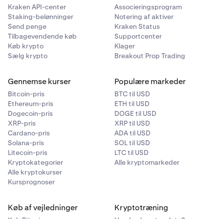
Kraken API-center
Associeringsprogram
Staking-belønninger
Notering af aktiver
Send penge
Kraken Status
Tilbagevendende køb
Supportcenter
Køb krypto
Klager
Sælg krypto
Breakout Prop Trading
Gennemse kurser
Populære markeder
Bitcoin-pris
BTC til USD
Ethereum-pris
ETH til USD
Dogecoin-pris
DOGE til USD
XRP-pris
XRP til USD
Cardano-pris
ADA til USD
Solana-pris
SOL til USD
Litecoin-pris
LTC til USD
Kryptokategorier
Alle kryptomarkeder
Alle kryptokurser
Kursprognoser
Køb af vejledninger
Kryptotræning