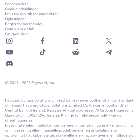
Servicevilkår
•
Anslået værdi:
Den nuværende værdi af din
Cookieindstillinger
aktivsaldo baseret på markedspriser.
Privatlivspolitik for kandidater
Oplysninger
•
Urealiseret P&L (UP&L):
Procentvis gevinst eller tab
Regler for børshandel
sammenlignet med din gennemsnitlige
Compliance Hub
Sælg/del ikke
anskaffelsespris. Denne værdi realiseres ikke,
medmindre aktivet sælges.
Seneste betalinger
Afsnittet Seneste betalinger giver en kronologisk
oversigt over den seneste Flexline-relaterede aktivitet.
Dette inkluderer renteudgifter, tilbagebetalinger og
© 2011 - 2026 Payward, Inc.
andre lånerelaterede gebyrer, der er anvendt på din
konto.
Payward Europe Solutions Limited t/a Kraken er godkendt af Central Bank
of Ireland. Payward Global Solutions Limited t/a Kraken er godkendt af
Central Bank of Ireland. Registreret kontoradresse: 70 Sir John Rogerson’s
•
Aktiv:
Aktivet, hvori renteudgiften eller gebyret blev
Quay, Dublin, D02 R296, Ireland. Klik
her
for relaterede politikker og
anvendt.
offentliggørelser.
Disse materialer indeholder kun generel information og er ikke rådgivning
•
Type:
Gebyrets art, såsom en rentebetaling eller
om investering eller finansielle produkter eller en anbefaling eller
opfordring til at købe, sælge, stake eller eje kryptoaktiver eller indlade sig
tilbagebetaling.