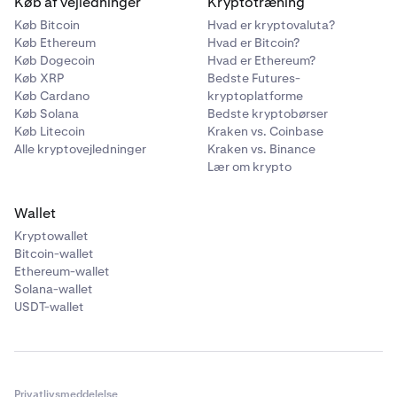
Køb af vejledninger
Kryptotræning
•
Urealiseret P&L (UP&L):
Procentvis gevinst eller tab
afsluttet lån.
Køb Bitcoin
Hvad er kryptovaluta?
sammenlignet med din gennemsnitlige
Køb Ethereum
Hvad er Bitcoin?
anskaffelsespris. Denne værdi realiseres ikke,
Køb Dogecoin
Hvad er Ethereum?
medmindre aktivet sælges.
Køb XRP
Bedste Futures-
Køb Cardano
kryptoplatforme
Køb Solana
Bedste kryptobørser
Saldi
Køb Litecoin
Kraken vs. Coinbase
Afsnittet Saldi viser de aktiver, der i øjeblikket holdes på
Alle kryptovejledninger
Kraken vs. Binance
din konto, herunder dem, der bruges som sikkerhed for
Lær om krypto
Flexline-lån. Denne visning hjælper dig med at spore
aktivmængder, nuværende værdier og urealiseret
Wallet
ydeevne med et øjeblik.
Kryptowallet
Bitcoin-wallet
•
Ethereum-wallet
Saldo:
Den samlede mængde af aktivet, der holdes
Solana-wallet
på din konto.
USDT-wallet
•
Gennemsnitlig pris:
Den gennemsnitlige pris, hvortil
du erhvervede aktivet denomineret i din
standardvaluta.
•
Nuværende pris:
Aktivets markedspris i realtid.
Privatlivsmeddelelse