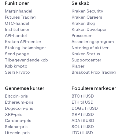
Funktioner
Selskab
Marginhandel
Kraken Security
Futures Trading
Kraken Careers
OTC-handel
Kraken Blog
Institutioner
Kraken Developer
API-handel
Presserum
Kraken API-center
Associeringsprogram
Staking-belønninger
Notering af aktiver
Send penge
Kraken Status
Tilbagevendende køb
Supportcenter
Køb krypto
Klager
Sælg krypto
Breakout Prop Trading
Gennemse kurser
Populære markeder
Bitcoin-pris
BTC til USD
Ethereum-pris
ETH til USD
Dogecoin-pris
DOGE til USD
XRP-pris
XRP til USD
Cardano-pris
ADA til USD
Solana-pris
SOL til USD
Litecoin-pris
LTC til USD