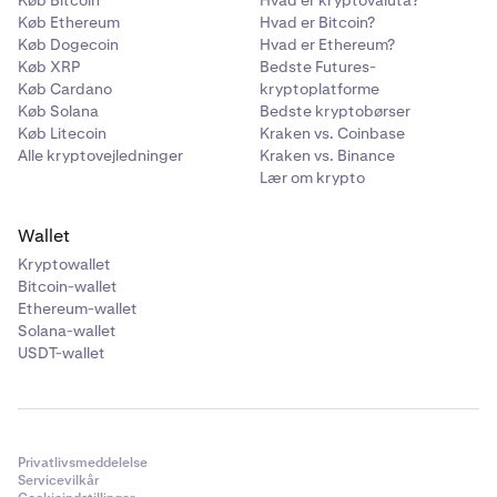
Køb Bitcoin
Hvad er kryptovaluta?
Køb Ethereum
Hvad er Bitcoin?
Køb Dogecoin
Hvad er Ethereum?
Køb XRP
Bedste Futures-
Køb Cardano
kryptoplatforme
Køb Solana
Bedste kryptobørser
Køb Litecoin
Kraken vs. Coinbase
Alle kryptovejledninger
Kraken vs. Binance
Lær om krypto
Wallet
Kryptowallet
Bitcoin-wallet
Ethereum-wallet
Solana-wallet
USDT-wallet
Privatlivsmeddelelse
Servicevilkår