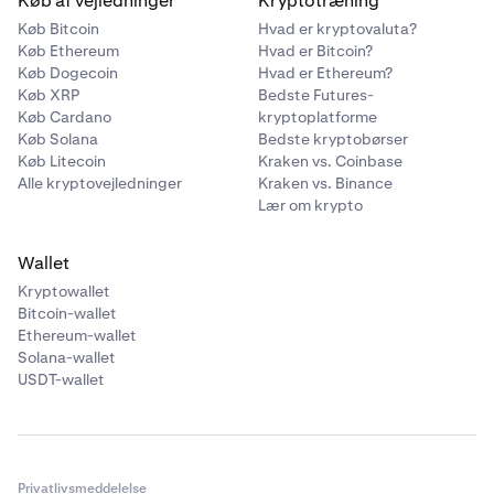
Køb af vejledninger
Kryptotræning
Køb Bitcoin
Hvad er kryptovaluta?
Køb Ethereum
Hvad er Bitcoin?
Køb Dogecoin
Hvad er Ethereum?
Køb XRP
Bedste Futures-
Køb Cardano
kryptoplatforme
Køb Solana
Bedste kryptobørser
Køb Litecoin
Kraken vs. Coinbase
Alle kryptovejledninger
Kraken vs. Binance
Lær om krypto
Wallet
Kryptowallet
Bitcoin-wallet
Ethereum-wallet
Solana-wallet
USDT-wallet
Privatlivsmeddelelse