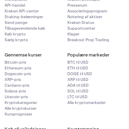
API-handel
Presserum
Kraken API-center
Associeringsprogram
Staking-belønninger
Notering af aktiver
Send penge
Kraken Status
Tilbagevendende køb
Supportcenter
Køb krypto
Klager
Sælg krypto
Breakout Prop Trading
Gennemse kurser
Populære markeder
Bitcoin-pris
BTC til USD
Ethereum-pris
ETH til USD
Dogecoin-pris
DOGE til USD
XRP-pris
XRP til USD
Cardano-pris
ADA til USD
Solana-pris
SOL til USD
Litecoin-pris
LTC til USD
Kryptokategorier
Alle kryptomarkeder
Alle kryptokurser
Kursprognoser