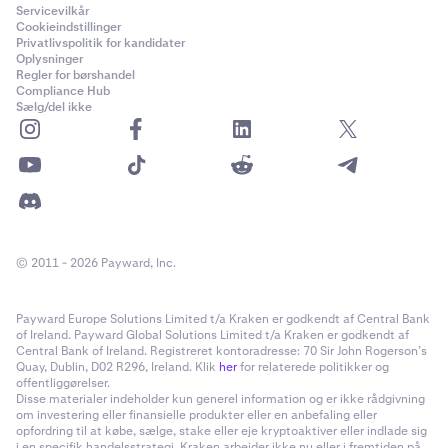
Servicevilkår
Cookieindstillinger
Privatlivspolitik for kandidater
Oplysninger
Regler for børshandel
Compliance Hub
Sælg/del ikke
© 2011 - 2026 Payward, Inc.
Payward Europe Solutions Limited t/a Kraken er godkendt af Central Bank
of Ireland. Payward Global Solutions Limited t/a Kraken er godkendt af
Central Bank of Ireland. Registreret kontoradresse: 70 Sir John Rogerson’s
Quay, Dublin, D02 R296, Ireland. Klik
her
for relaterede politikker og
offentliggørelser.
Disse materialer indeholder kun generel information og er ikke rådgivning
om investering eller finansielle produkter eller en anbefaling eller
opfordring til at købe, sælge, stake eller eje kryptoaktiver eller indlade sig
i en specifik handelsstrategi. Kraken arbejder ikke nu eller i fremtiden på