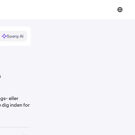
Spørg AI
o
gs- eller
e dig inden for