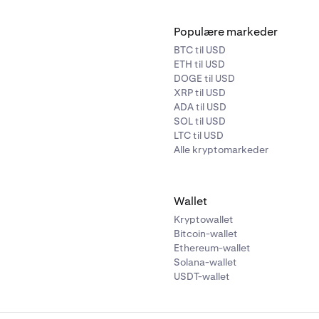
Populære markeder
BTC til USD
ETH til USD
DOGE til USD
XRP til USD
ADA til USD
SOL til USD
LTC til USD
Alle kryptomarkeder
Wallet
Kryptowallet
Bitcoin-wallet
Ethereum-wallet
Solana-wallet
USDT-wallet