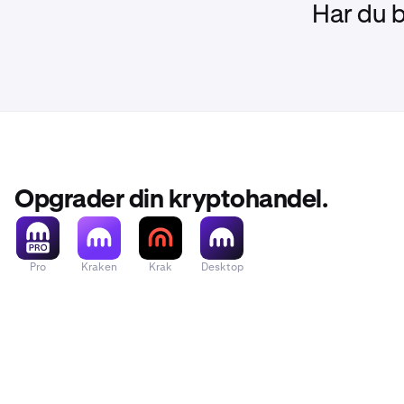
egenkapital t
Har du 
Opgrader din kryptohandel.
Pro
Kraken
Krak
Desktop