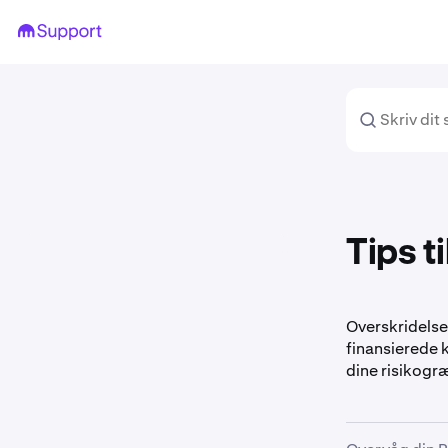
Tips t
Overskridelse 
finansierede k
dine risikogr