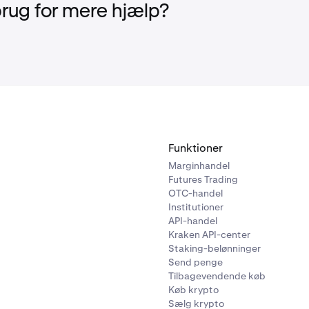
ættere på dine grænser lige nu.
brug for mere hjælp?
Funktioner
Marginhandel
Futures Trading
OTC-handel
Institutioner
API-handel
Kraken API-center
Staking-belønninger
Send penge
Tilbagevendende køb
Køb krypto
Sælg krypto