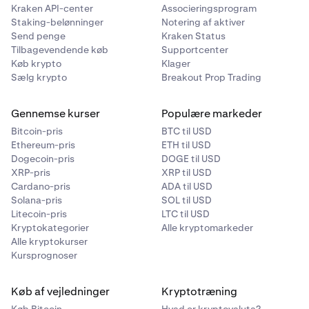
Kraken API-center
Associeringsprogram
Staking-belønninger
Notering af aktiver
Send penge
Kraken Status
Tilbagevendende køb
Supportcenter
Køb krypto
Klager
Sælg krypto
Breakout Prop Trading
Gennemse kurser
Populære markeder
Bitcoin-pris
BTC til USD
Ethereum-pris
ETH til USD
Dogecoin-pris
DOGE til USD
XRP-pris
XRP til USD
Cardano-pris
ADA til USD
Solana-pris
SOL til USD
Litecoin-pris
LTC til USD
Kryptokategorier
Alle kryptomarkeder
Alle kryptokurser
Kursprognoser
Køb af vejledninger
Kryptotræning
Køb Bitcoin
Hvad er kryptovaluta?