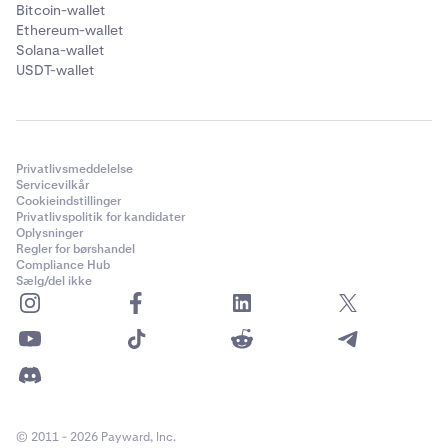
Bitcoin-wallet
sende, skal du indsætte den adresse, du vil sende
Ethereum-wallet
dette token til. Sørg for, at destinationsadressen
Solana-wallet
understøtter den token og kæde, du sender til.
USDT-wallet
Privatlivsmeddelelse
Servicevilkår
Cookieindstillinger
Privatlivspolitik for kandidater
Oplysninger
Regler for børshandel
Compliance Hub
Sælg/del ikke
Til sidst skal du klikke på
Send
for at fuldføre
6
overførslen.
© 2011 - 2026 Payward, Inc.