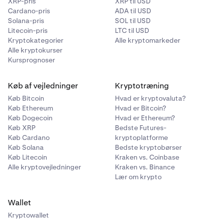
XRP-pris
XRP til USD
Cardano-pris
ADA til USD
Solana-pris
SOL til USD
Litecoin-pris
LTC til USD
Kryptokategorier
Alle kryptomarkeder
Alle kryptokurser
Indtast derefter det beløb, du vil sende. Formularen
4
Kursprognoser
vil som standard vise en USD-værdi, men du kan
også skifte til tokenbeløbet ved at klikke på pilene.
Køb af vejledninger
Kryptotræning
Køb Bitcoin
Hvad er kryptovaluta?
Køb Ethereum
Hvad er Bitcoin?
Køb Dogecoin
Hvad er Ethereum?
Køb XRP
Bedste Futures-
Køb Cardano
kryptoplatforme
Køb Solana
Bedste kryptobørser
Køb Litecoin
Kraken vs. Coinbase
Alle kryptovejledninger
Kraken vs. Binance
Lær om krypto
Wallet
Når du har valgt tokenet og indtastet det beløb, du vil
Kryptowallet
5