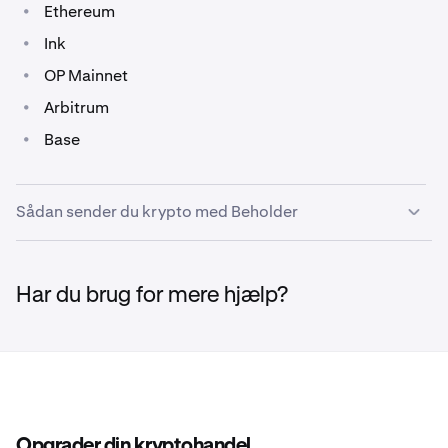
•
Ethereum
•
Ink
•
OP Mainnet
•
Arbitrum
•
Base
Sådan sender du krypto med Beholder
Du kan sende krypto ved hjælp af kontrolpanelet på
1
Har du brug for mere hjælp?
de fleste sider eller via
Portfolio
-siden i Beholder.
På kontrolpanelet skal du klikke på
Send
fra menuen,
2
under din kontosaldo.
Opgrader din kryptohandel.