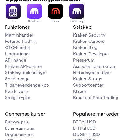
Pro
Kraken
Krak
Desktop
Funktioner
Selskab
Marginhandel
Kraken Security
Futures Trading
Kraken Careers
OTC-handel
Kraken Blog
Institutioner
Kraken Developer
API-handel
Presserum
Kraken API-center
Associeringsprogram
Vælg den wallet og token, du vil sende.
3
Staking-belønninger
Notering af aktiver
Send penge
Kraken Status
Tilbagevendende køb
Supportcenter
Køb krypto
Klager
Sælg krypto
Breakout Prop Trading
Gennemse kurser
Populære markeder
Bitcoin-pris
BTC til USD
Ethereum-pris
ETH til USD
Dogecoin-pris
DOGE til USD