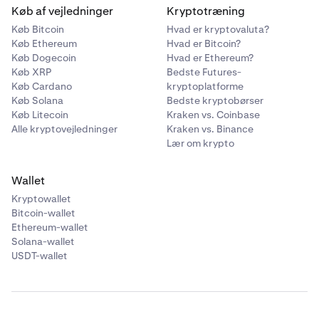
Køb af vejledninger
Kryptotræning
Køb Bitcoin
Hvad er kryptovaluta?
Køb Ethereum
Hvad er Bitcoin?
Køb Dogecoin
Hvad er Ethereum?
Køb XRP
Bedste Futures-
Køb Cardano
kryptoplatforme
Køb Solana
Bedste kryptobørser
Køb Litecoin
Kraken vs. Coinbase
Alle kryptovejledninger
Kraken vs. Binance
Lær om krypto
Wallet
Kryptowallet
Bitcoin-wallet
Ethereum-wallet
Solana-wallet
USDT-wallet