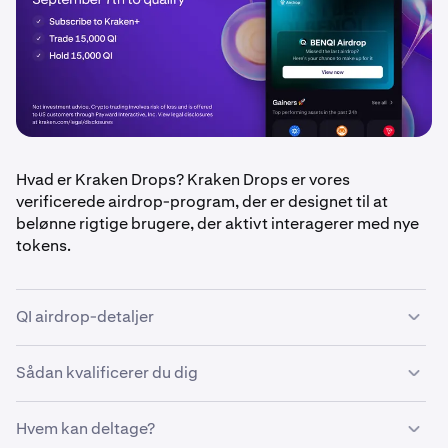
Hvad er Kraken Drops? Kraken Drops er vores
verificerede airdrop-program, der er designet til at
belønne rigtige brugere, der aktivt interagerer med nye
tokens.
QI airdrop-detaljer
Sådan kvalificerer du dig
•
Airdrop-beløb: 250.000 $ i QI-tokens, fordelt ligeligt
mellem kvalificerede brugere
•
Hvem kan deltage?
Kvalifikationsperiode: 1. september – 7. september
•
Vær en Kraken+-abonnent