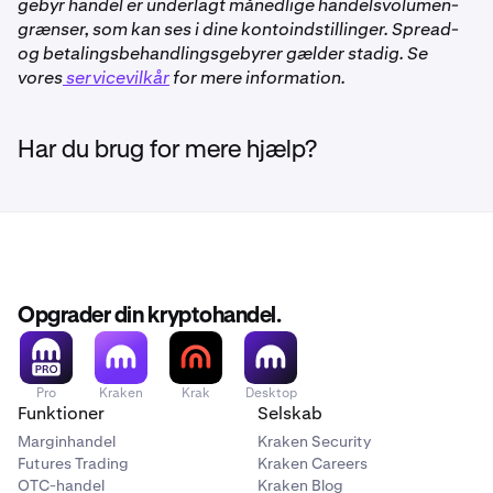
gebyr handel er underlagt månedlige handelsvolumen-
kvalificeret.
grænser, som kan ses i dine kontoindstillinger. Spread-
og betalingsbehandlingsgebyrer gælder stadig. Se
Ikke tilgængelig for kunder i Storbritannien, Canada
vores
og USA
servicevilkår
for mere information.
Har du brug for mere hjælp?
Opgrader din kryptohandel.
Pro
Kraken
Krak
Desktop
Funktioner
Selskab
Marginhandel
Kraken Security
Futures Trading
Kraken Careers
OTC-handel
Kraken Blog