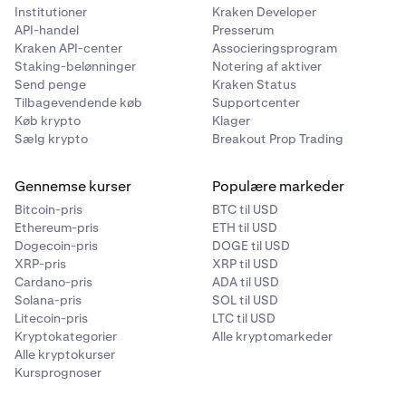
Institutioner
Kraken Developer
API-handel
Presserum
Kraken API-center
Associeringsprogram
Staking-belønninger
Notering af aktiver
Send penge
Kraken Status
Tilbagevendende køb
Supportcenter
Køb krypto
Klager
Sælg krypto
Breakout Prop Trading
Gennemse kurser
Populære markeder
Bitcoin-pris
BTC til USD
Ethereum-pris
ETH til USD
Dogecoin-pris
DOGE til USD
XRP-pris
XRP til USD
Cardano-pris
ADA til USD
Solana-pris
SOL til USD
Litecoin-pris
LTC til USD
Kryptokategorier
Alle kryptomarkeder
Alle kryptokurser
Kursprognoser