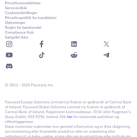
Privatlivsmeddelelse
Servicevilkår
Cookieindstillinger
Privatlivspolitik for kandidater
Oplysninger
Regler for børshandel
Compliance Hub
Sælg/del ikke
© 2011 - 2026 Payward, Inc.
Payward Europe Solutions Limited t/a Kraken er godkendt af Central Bank
of Ireland. Payward Global Solutions Limited t/a Kraken er godkendt af
Central Bank of Ireland. Registreret kontoradresse: 70 Sir John Rogerson’s
Quay, Dublin, D02 R296, Ireland. Klik
her
for relaterede politikker og
offentliggørelser.
Disse materialer indeholder kun generel information og er ikke rådgivning
om investering eller finansielle produkter eller en anbefaling eller
opfordring til at købe, sælge, stake eller eje kryptoaktiver eller indlade sig