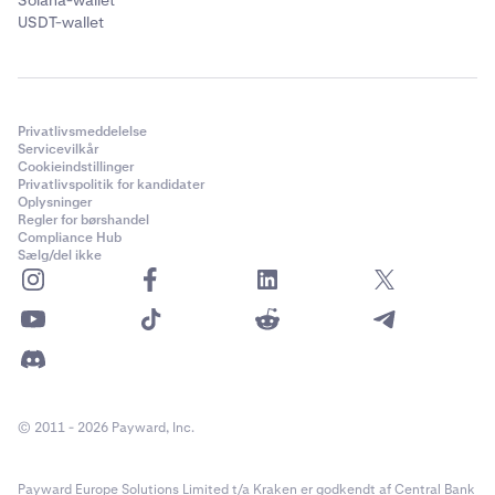
Solana-wallet
USDT-wallet
Bemærk:
Hvis du ikke kan se den coin, du gerne vil
købe, kan du købe en anden kryptovaluta, såsom en
stablecoin, og derefter bytte stablecoinen til den
kryptovaluta, du ønskede.
Privatlivsmeddelelse
Dernæst,
vælg din betalingsmetode
under
Servicevilkår
4
Cookieindstillinger
rullemenuen „Betal med“. Tilgængelige
Privatlivspolitik for kandidater
betalingsmetoder inkluderer debetkort, kreditkort,
Oplysninger
Regler for børshandel
Venmo, Apple Pay og mere afhængigt af din region.
Compliance Hub
Sælg/del ikke
© 2011 - 2026 Payward, Inc.
Payward Europe Solutions Limited t/a Kraken er godkendt af Central Bank