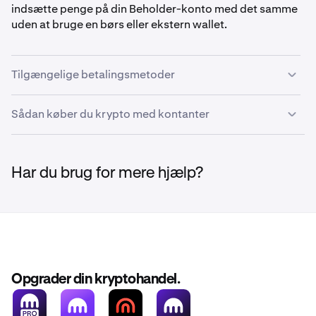
indsætte penge på din Beholder-konto med det samme
uden at bruge en børs eller ekstern wallet.
Tilgængelige betalingsmetoder
Sådan køber du krypto med kontanter
•
Debetkort
•
Kreditkort
Følg disse trin for at købe krypto direkte med dit kredit-
•
Paypal
eller debetkort via Beholder:
Har du brug for mere hjælp?
•
Venmo
•
Klik på
Indsæt
i den øverste header, eller på
Indsæt
i
1
Apple Pay
kontrolpanelet.
•
Google Pay
•
Revolut Pay
Opgrader din kryptohandel.