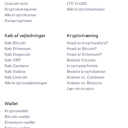
Litecoin-pris
LTC til USD
Kryptokategorier
Alle kryptomarkeder
Alle kryptokurser
Kursprognoser
Vælg derefter din modtagende kryptovaluta. Du kan
3
Køb af vejledninger
Kryptotræning
klikke på rullemenuen for at se alle de tilgængelige
kryptovalutaer, du kan købe.
Køb Bitcoin
Hvad er kryptovaluta?
Køb Ethereum
Hvad er Bitcoin?
Køb Dogecoin
Hvad er Ethereum?
Køb XRP
Bedste Futures-
Køb Cardano
kryptoplatforme
Køb Solana
Bedste kryptobørser
Køb Litecoin
Kraken vs. Coinbase
Alle kryptovejledninger
Kraken vs. Binance
Lær om krypto
Wallet
Kryptowallet
Bitcoin-wallet
Ethereum-wallet