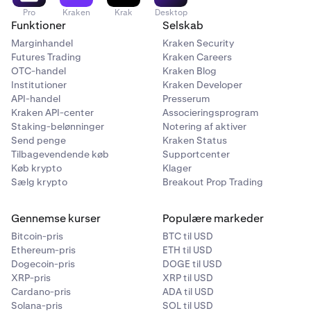
Pro
Kraken
Krak
Desktop
Funktioner
Selskab
Marginhandel
Kraken Security
Futures Trading
Kraken Careers
OTC-handel
Kraken Blog
Institutioner
Kraken Developer
API-handel
Presserum
Kraken API-center
Associeringsprogram
Vælg din
brugsvaluta
, dette er den kontantvaluta, du
2
Staking-belønninger
Notering af aktiver
gerne vil bruge. Såsom USD, EUR, GBP og mere.
Send penge
Kraken Status
Indtast derefter det beløb, du gerne vil bruge.
Tilbagevendende køb
Supportcenter
Køb krypto
Klager
Sælg krypto
Breakout Prop Trading
Gennemse kurser
Populære markeder
Bitcoin-pris
BTC til USD
Ethereum-pris
ETH til USD
Dogecoin-pris
DOGE til USD
XRP-pris
XRP til USD
Cardano-pris
ADA til USD
Solana-pris
SOL til USD