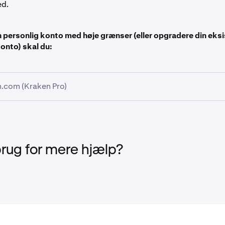
ed.
n personlig konto med høje grænser (eller opgradere din eks
konto) skal du:
.com (Kraken Pro)
n personlig konto i
Kraken Pro
, hvis du ikke allerede har gjort 
en første verificeringsproces.
brug for mere hjælp?
ro skal du:
il dit profilikon i øverste højre hjørne af siden og vælge
Indstil
n
Kontooplysninger
klikker du på
Få højere grænser.