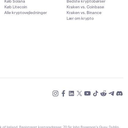
Køb Solana
Bedste kryptobørser
Køb Litecoin
Kraken vs. Coinbase
Alle kryptovejledninger
Kraken vs. Binance
Lær om krypto
of Ireland. Registreret kontoradresse: 70 Sir John Rogerson’s Quay, Dublin,