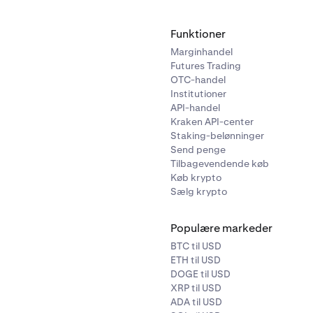
Funktioner
Marginhandel
søger om Pro-grænser, vil du typisk modtage et svar fra vor
Futures Trading
g-team inden for 0-2 hverdage.
Bemærk venligst at der kan
OTC-handel
igere behandlingstid for at godkende din ansøgning, afhængig
Institutioner
modet om yderligere oplysninger eller dokumentation.
API-handel
Kraken API-center
Staking-belønninger
Send penge
Tilbagevendende køb
Køb krypto
Sælg krypto
Populære markeder
BTC til USD
ETH til USD
DOGE til USD
XRP til USD
ADA til USD