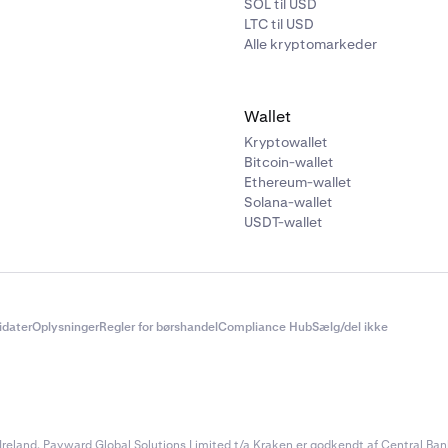
SOL til USD
LTC til USD
Alle kryptomarkeder
Wallet
Kryptowallet
Bitcoin-wallet
Ethereum-wallet
Solana-wallet
USDT-wallet
didater
Oplysninger
Regler for børshandel
Compliance Hub
Sælg/del ikke
reland. Payward Global Solutions Limited t/a Kraken er godkendt af Central Bank 