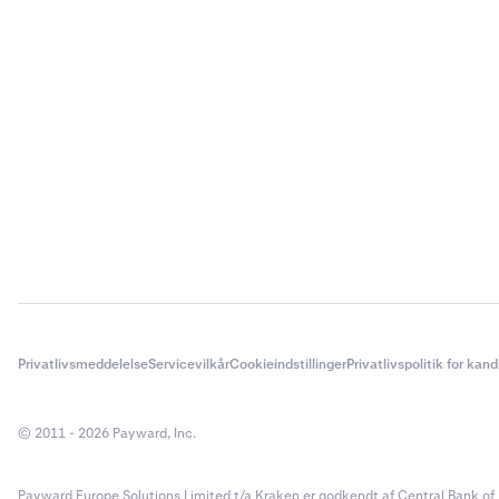
Privatlivsmeddelelse
Servicevilkår
Cookieindstillinger
Privatlivspolitik for kan
© 2011 - 2026 Payward, Inc.
Payward Europe Solutions Limited t/a Kraken er godkendt af Central Bank of I