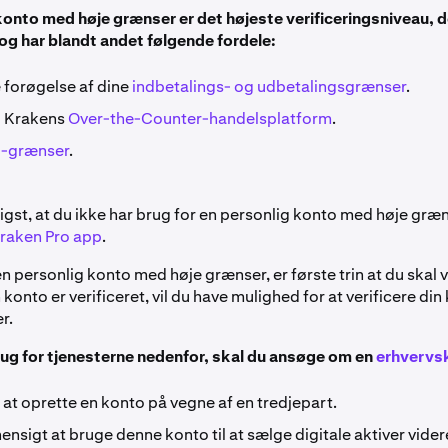
konto med høje grænser er det højeste verificeringsniveau, d
 og har blandt andet følgende fordele:
 forøgelse af dine
indbetalings- og udbetalingsgrænser
.
l Krakens
Over-the-Counter-handelsplatform
.
I-grænser
.
gst, at du ikke har brug for en personlig konto med høje græn
raken Pro app
.
n personlig konto med høje grænser, er første trin at du skal v
 konto er verificeret, vil du have mulighed for at verificere di
r.
rug for tjenesterne nedenfor, skal du ansøge om en
erhvervs
at oprette en konto på vegne af en tredjepart.
 hensigt at bruge denne konto til at sælge digitale aktiver vide