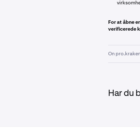
virksomh
For at åbne e
verificerede 
On pro.kraken
Oprette e
1
Fuldføre d
2
Har du 
I
Kraken P
3
Navigere t
sektione