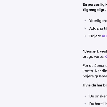
En personlig 
tilgængeligt,
•
Yderligere
•
Adgang ti
•
Højere
AP
*Bemærk venli
bruge vores
K
Før du åbner e
konto. Når din
højere grænse
Hvis du har b
•
Du ønsker 
•
Du har til