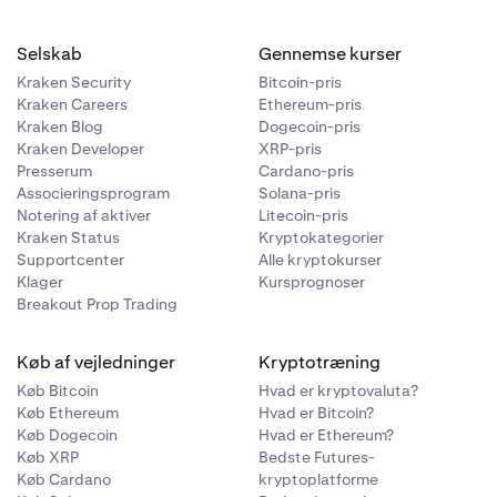
Selskab
Gennemse kurser
Kraken Security
Bitcoin-pris
es
Kraken Careers
Ethereum-pris
 være behov
Kraken Blog
Dogecoin-pris
t af om du
Kraken Developer
XRP-pris
Presserum
Cardano-pris
Associeringsprogram
Solana-pris
Notering af aktiver
Litecoin-pris
Kraken Status
Kryptokategorier
Supportcenter
Alle kryptokurser
Klager
Kursprognoser
Breakout Prop Trading
Køb af vejledninger
Kryptotræning
Køb Bitcoin
Hvad er kryptovaluta?
Køb Ethereum
Hvad er Bitcoin?
Køb Dogecoin
Hvad er Ethereum?
Køb XRP
Bedste Futures-
Køb Cardano
kryptoplatforme