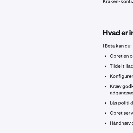
Kraken-konti.
Hvad er i
I Beta kan du:
Opret en 
Tildel till
Konfigurer
Kræv godke
adgangsæn
Lås politi
Opret ser
Håndhæv or