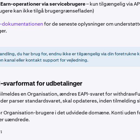
Earn-operationer via servicebrugere
– kun tilgængelig via AP
ugere kan ikke tilgå brugergrænsefladen)
I-dokumentationen
for de seneste oplysninger om understøtt
er.
andling, du har brug for, endnu ikke er tilgængelig via din foretrukne k
 kanal eller kontakt support for vejledning.
-svarformat for udbetalinger
tilmeldes en Organisation, ændres EAPI-svaret for
withdrawF
 der parser standardsvaret, skal opdateres, inden tilmelding s
r Organisation-brugere i det udvidede domæne. Konti uden f
 er uændrede.
: