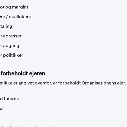
ot og margin)
ere / deallokere
taling
r adresser
er adgang
r politikker
 forbeholdt ejeren
r ikke er angivet ovenfor, er forbeholdt Organisationens ejer.
d futures
el