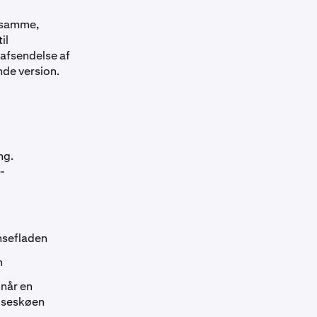
 samme,
il
 afsendelse af
nde version.
ng.
-
nsefladen
n
 når en
elseskøen