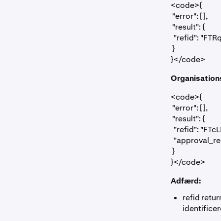
<code>{

 "error": [],

 "result": {

  "refid": "
 }

}</code>
Organisation
<code>{

 "error": [],

 "result": {

  "refid": "
  "approval_
 }

}</code>
Adfærd:
refid
retur
identifice