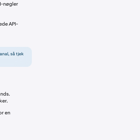
I-nøgler
ede API-
anal, så tjek
unds
.
ker.
or en