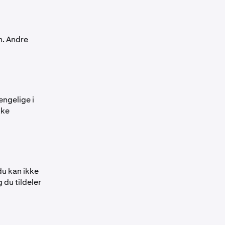
n. Andre
ængelige i
kke
 du kan ikke
du tildeler