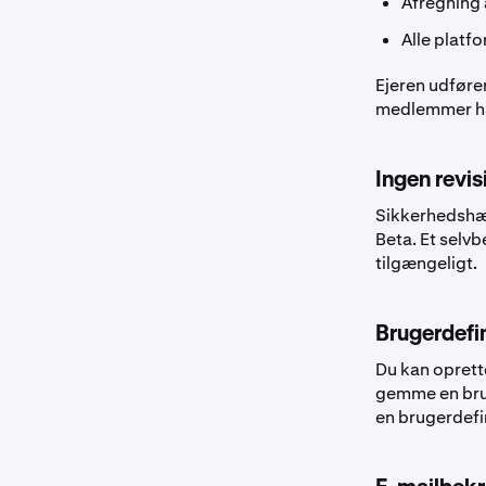
Afregning 
Alle platf
Ejeren udføre
medlemmer har
Ingen revis
Sikkerhedshæn
Beta. Et selv
tilgængeligt.
Brugerdefi
Du kan oprette
gemme en brug
en brugerdefin