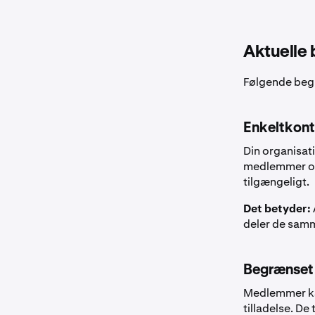
Aktuelle
Følgende begr
Enkeltkon
Din organisat
medlemmer ope
tilgængeligt.
Det betyder:
deler de samm
Begrænset 
Medlemmer kan
tilladelse. De 