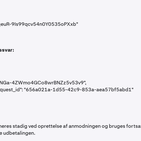
FTRqeuR-9Is99qcv54n0Y0535oPXxb"

ssvar:
FTcLNGa-4ZWmo4GCo8wrBNZz5v53v9",

request_id": "656a021a-1d55-42c9-853a-aea57bf5abd1"

neres stadig ved oprettelse af anmodningen og bruges fortsat 
re udbetalingen.