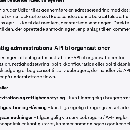
ftelse sendes til ejeren
m bruger Udfør til at gennemføre en adresseændring med det
et e-mailbekræftelse. I Beta sendes denne bekræftelse altid t
ns ejer – ikke til det medlem, der startede ændringen. Direkte
til den, der oprettede anmodningen, er planlagt til en komme
tlig administrations-API til organisationer
der ingen offentlig administrations-API til organisationer for
ion, rettighedsstyring, politikkonfiguration eller politiklåsni
 adgang er begrænset til servicebrugere, der handler via API
ser på understøttede flows.
lle:
vitation og rettighedsstyring
– kun tilgængelig i brugergræ
figuration og -låsning
– kun tilgængelig i brugergrænseflade
ngsanmodninger
– tilgængelig via servicebrugere / API-nøgler;
ionspolitik er konfigureret, kommer anmodningen i godkend