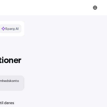
Spørg AI
tioner
ksomhedskonto
til deres