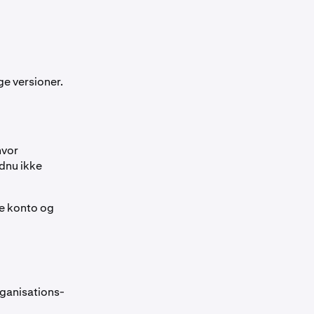
ge versioner.
hvor
dnu ikke
e konto og
rganisations-