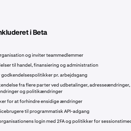
nkluderet i Beta
organisation og inviter teammedlemmer
adelser til handel, finansiering og administration
 godkendelsespolitikker pr. arbejdsgang
ndelse fra flere parter ved udbetalinger, adresseændringer,
dringer og politikændringer
kker for at forhindre ensidige ændringer
vicebrugere til programmatisk API-adgang
ganisationens login med 2FA og politikker for sessionstime