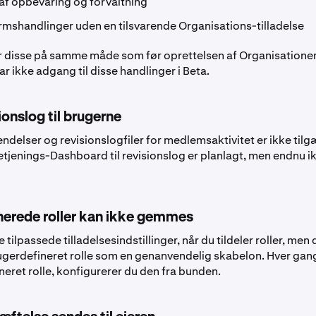
af opbevaring og forvaltning
ormshandlinger uden en tilsvarende Organisations-tilladelse
r disse på samme måde som før oprettelsen af Organisatione
 ikke adgang til disse handlinger i Beta.
ionslog til brugerne
delser og revisionslogfiler for medlemsaktivitet er ikke tilg
betjenings-Dashboard til revisionslog er planlagt, men endnu i
nerede roller kan ikke gemmes
 tilpassede tilladelsesindstillinger, når du tildeler roller, men
erdefineret rolle som en genanvendelig skabelon. Hver gang 
eret rolle, konfigurerer du den fra bunden.