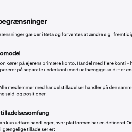
 begrænsninger
ænsninger gælder i Beta og forventes at ændre sig i fremtidi
tomodel
ion kører på ejerens primære konto. Handel med flere konti – 
rerer på separate underkonti med uafhængige saldi – er en
Alle medlemmer med handelstilladelser handler på den samm
e saldi og positioner.
tilladelsesomfang
 kun udføre handlinger, hvor platformen har en defineret O
tilgængelige tilladelser er: