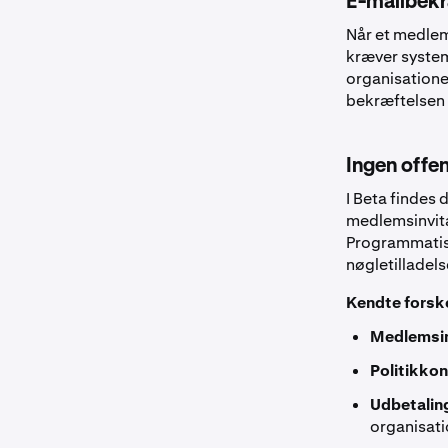
E-mailbekræ
Når et medle
kræver system
organisatione
bekræftelsen 
Ingen offen
I Beta findes 
medlemsinvitat
Programmatisk
nøgletilladel
Kendte forske
Medlemsin
Politikkon
Udbetali
organisat