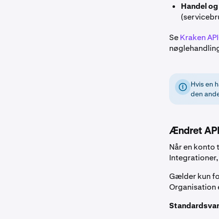
Handel og 
(servicebr
Se
Kraken AP
nøglehandling
Hvis en h
den anden
Ændret API
Når en konto 
Integrationer,
Gælder kun fo
Organisation
Standardsvar