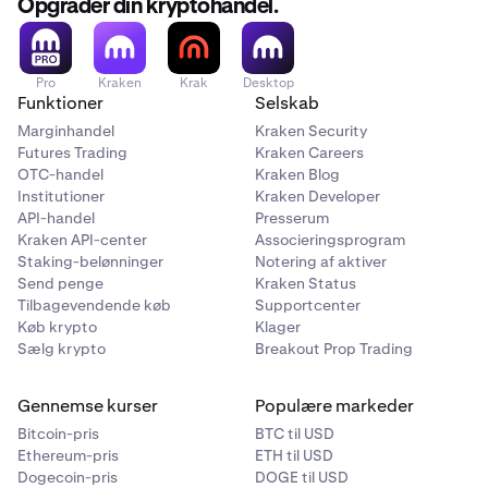
Opgrader din kryptohandel.
Pro
Kraken
Krak
Desktop
Funktioner
Selskab
Marginhandel
Kraken Security
Futures Trading
Kraken Careers
OTC-handel
Kraken Blog
Institutioner
Kraken Developer
API-handel
Presserum
Kraken API-center
Associeringsprogram
Staking-belønninger
Notering af aktiver
Send penge
Kraken Status
Tilbagevendende køb
Supportcenter
Køb krypto
Klager
Sælg krypto
Breakout Prop Trading
Gennemse kurser
Populære markeder
Bitcoin-pris
BTC til USD
Ethereum-pris
ETH til USD
Dogecoin-pris
DOGE til USD