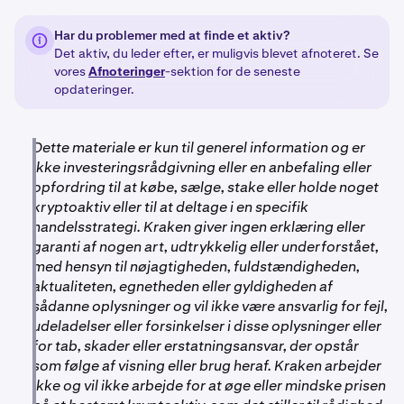
Har du problemer med at finde et aktiv?
Det aktiv, du leder efter, er muligvis blevet afnoteret. Se
vores
Afnoteringer
-sektion for de seneste
opdateringer.
Dette materiale er kun til generel information og er
ikke investeringsrådgivning eller en anbefaling eller
opfordring til at købe, sælge, stake eller holde noget
kryptoaktiv eller til at deltage i en specifik
handelsstrategi. Kraken giver ingen erklæring eller
garanti af nogen art, udtrykkelig eller underforstået,
med hensyn til nøjagtigheden, fuldstændigheden,
aktualiteten, egnetheden eller gyldigheden af
sådanne oplysninger og vil ikke være ansvarlig for fejl,
udeladelser eller forsinkelser i disse oplysninger eller
for tab, skader eller erstatningsansvar, der opstår
som følge af visning eller brug heraf. Kraken arbejder
ikke og vil ikke arbejde for at øge eller mindske prisen