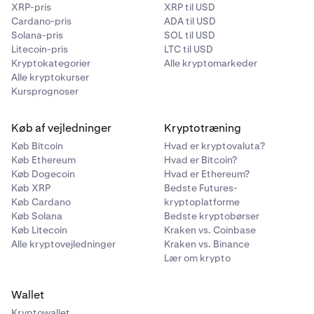
XRP-pris
XRP til USD
Cardano-pris
ADA til USD
Solana-pris
SOL til USD
Litecoin-pris
LTC til USD
Kryptokategorier
Alle kryptomarkeder
Alle kryptokurser
Kursprognoser
Køb af vejledninger
Kryptotræning
Køb Bitcoin
Hvad er kryptovaluta?
Køb Ethereum
Hvad er Bitcoin?
Køb Dogecoin
Hvad er Ethereum?
Køb XRP
Bedste Futures-
Køb Cardano
kryptoplatforme
Køb Solana
Bedste kryptobørser
Køb Litecoin
Kraken vs. Coinbase
Alle kryptovejledninger
Kraken vs. Binance
Lær om krypto
Wallet
Kryptowallet