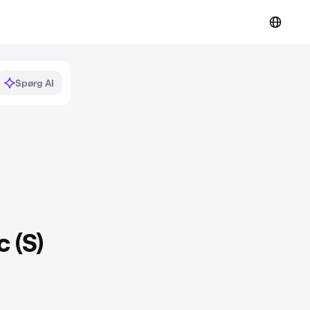
Spørg AI
c (S)