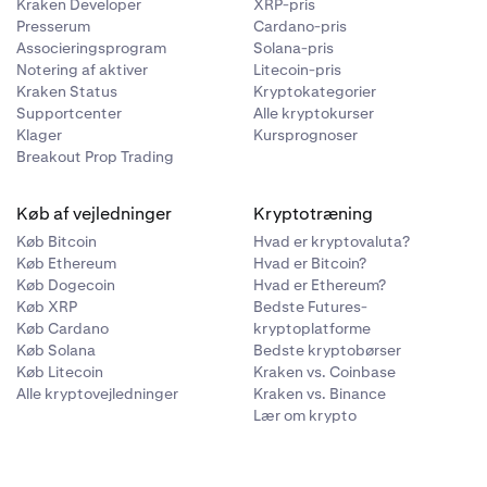
Kraken Developer
XRP-pris
Presserum
Cardano-pris
Associeringsprogram
Solana-pris
Notering af aktiver
Litecoin-pris
Kraken Status
Kryptokategorier
Supportcenter
Alle kryptokurser
Klager
Kursprognoser
Breakout Prop Trading
Køb af vejledninger
Kryptotræning
Køb Bitcoin
Hvad er kryptovaluta?
Køb Ethereum
Hvad er Bitcoin?
Køb Dogecoin
Hvad er Ethereum?
Køb XRP
Bedste Futures-
Køb Cardano
kryptoplatforme
Køb Solana
Bedste kryptobørser
Køb Litecoin
Kraken vs. Coinbase
Alle kryptovejledninger
Kraken vs. Binance
Lær om krypto