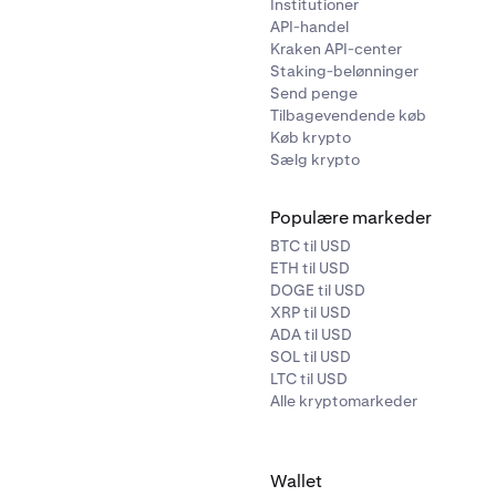
Institutioner
API-handel
Kraken API-center
Staking-belønninger
Send penge
Tilbagevendende køb
Køb krypto
Sælg krypto
Populære markeder
BTC til USD
ETH til USD
DOGE til USD
XRP til USD
ADA til USD
SOL til USD
LTC til USD
Alle kryptomarkeder
Wallet