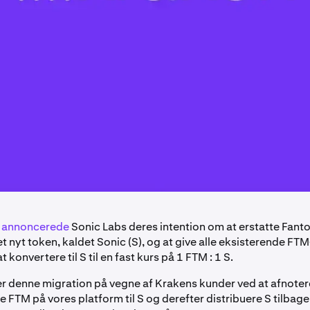
4
annoncerede
Sonic Labs deres intention om at erstatte Fant
t nyt token, kaldet Sonic (S), og at give alle eksisterende FT
 konvertere til S til en fast kurs på 1 FTM : 1 S.
er denne migration på vegne af Krakens kunder ved at afnote
e FTM på vores platform til S og derefter distribuere S tilbage 