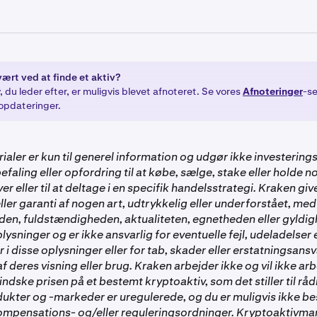
er havde FTM på tidspunktet for afnoteringen, blev automatisk
cessen, og der krævedes ingen yderligere handling fra din si
, den 5. maj, noterede vi S. Parallelt hermed arbejdede vi sa
igrere saldoerne for berettigede brugere, der havde FTM på ti
til S. Vi distribuerede S til brugere senest kl. 14:00 UTC den 9. 
vært ved at finde et aktiv?
: 1 S.
, du leder efter, er muligvis blevet afnoteret. Se vores
Afnoteringer
-se
opdateringer.
ørelsen blev det tilsvarende beløb af S indsat direkte på din
ialer er kun til generel information og udgør ikke investerin
befaling eller opfordring til at købe, sælge, stake eller holde 
er eller til at deltage i en specifik handelsstrategi. Kraken giv
ller garanti af nogen art, udtrykkelig eller underforstået, med
den, fuldstændigheden, aktualiteten, egnetheden eller gyldi
ysninger og er ikke ansvarlig for eventuelle fejl, udeladelser e
r i disse oplysninger eller for tab, skader eller erstatningsansv
f deres visning eller brug. Kraken arbejder ikke og vil ikke arb
indske prisen på et bestemt kryptoaktiv, som det stiller til rå
ukter og -markeder er uregulerede, og du er muligvis ikke be
kompensations- og/eller reguleringsordninger. Kryptoaktivm