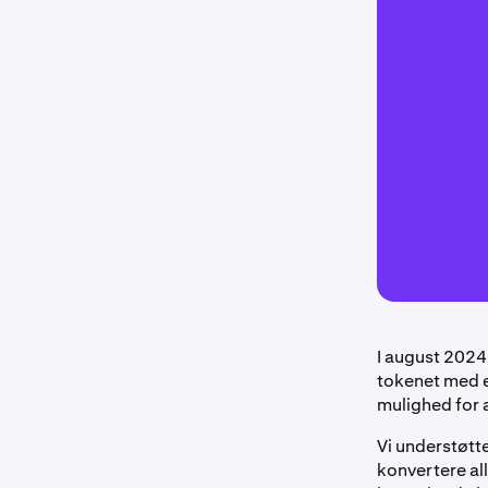
I august 202
tokenet med e
mulighed for at
Vi understøtt
konvertere all