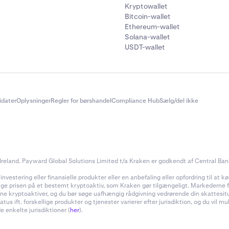
Kryptowallet
Bitcoin-wallet
Ethereum-wallet
Solana-wallet
USDT-wallet
didater
Oplysninger
Regler for børshandel
Compliance Hub
Sælg/del ikke
reland. Payward Global Solutions Limited t/a Kraken er godkendt af Central Bank 
estering eller finansielle produkter eller en anbefaling eller opfordring til at køb
inge prisen på et bestemt kryptoaktiv, som Kraken gør tilgængeligt. Markederne for
f dine kryptoaktiver, og du bør søge uafhængig rådgivning vedrørende din skattes
 ift. forskellige produkter og tjenester varierer efter jurisdiktion, og du vil m
e enkelte jurisdiktioner (
her
).