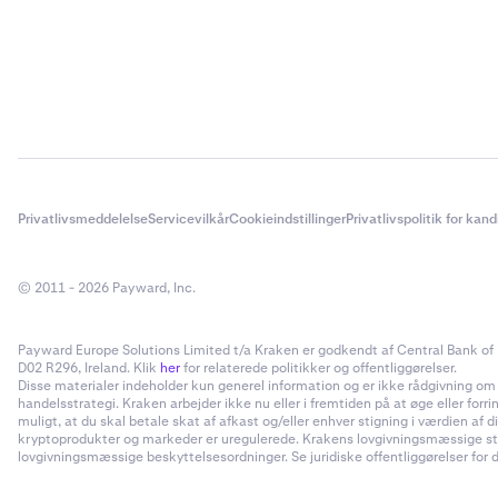
Privatlivsmeddelelse
Servicevilkår
Cookieindstillinger
Privatlivspolitik for kan
© 2011 - 2026 Payward, Inc.
Payward Europe Solutions Limited t/a Kraken er godkendt af Central Bank of I
D02 R296, Ireland. Klik
her
for relaterede politikker og offentliggørelser.
Disse materialer indeholder kun generel information og er ikke rådgivning om inv
handelsstrategi. Kraken arbejder ikke nu eller i fremtiden på at øge eller forr
muligt, at du skal betale skat af afkast og/eller enhver stigning i værdien a
kryptoprodukter og markeder er uregulerede. Krakens lovgivningsmæssige status
lovgivningsmæssige beskyttelsesordninger. Se juridiske offentliggørelser for d