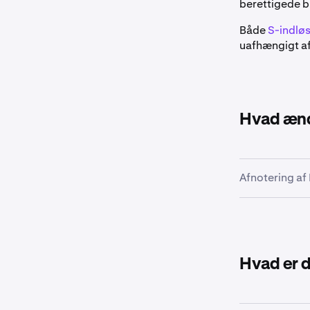
berettigede br
Både
S-indløs
uafhængigt af
Hvad ænd
Afnotering af
Den 2. maj 20
Kraken, og in
Hvad er 
Bemærk v
dato.