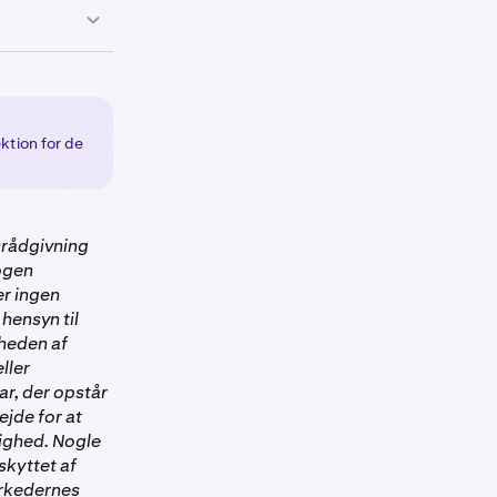
 inkluderet i
de.
mmen med Sonic
dspunktet for
maj til en fast
ktion for de
 Kraken-konto.
gsrådgivning
nogen
er ingen
 hensyn til
gheden af
ller
ar, der opstår
ejde for at
dighed. Nogle
skyttet af
arkedernes