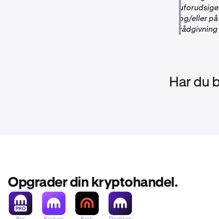
uforudsigel
og/eller på
rådgivning
Har du 
Opgrader din kryptohandel.