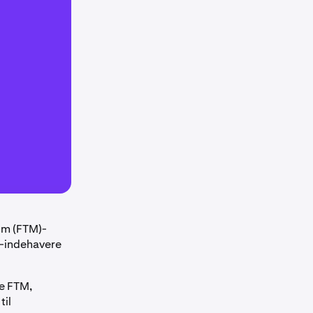
om (FTM)-
M-indehavere
re FTM,
til