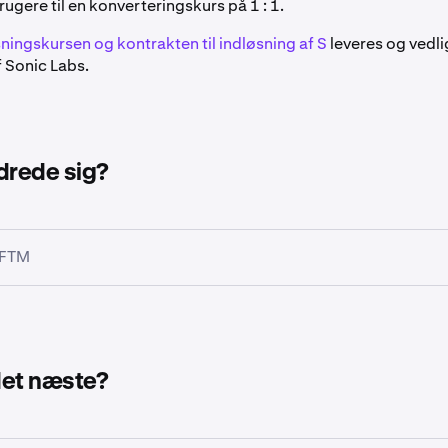
ugere til en konverteringskurs på 1 : 1.
ningskursen og kontrakten til indløsning af S
leveres og vedl
 Sonic Labs.
rede sig?
 FTM
25 kl. 14:00 UTC afnoterede vi alle FTM-markeder (FTM/USD
d- og udbetalinger for FTM blev også lukket.
det næste?
enligst: Kraken kan ikke gendanne FTM-indbetalinger foretaget ef