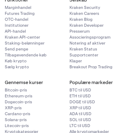
Marginhandel
Kraken Security
Futures Trading
Kraken Careers
OTC-handel
Kraken Blog
Institutioner
Kraken Developer
API-handel
Presserum
Kraken API-center
Associeringsprogram
Staking-belønninger
Notering af aktiver
Send penge
Kraken Status
Tilbagevendende køb
Supportcenter
Køb krypto
Klager
Sælg krypto
Breakout Prop Trading
Gennemse kurser
Populære markeder
Bitcoin-pris
BTC til USD
Ethereum-pris
ETH til USD
Dogecoin-pris
DOGE til USD
XRP-pris
XRP til USD
Cardano-pris
ADA til USD
Solana-pris
SOL til USD
Litecoin-pris
LTC til USD
Kryptokategorier
Alle kryptomarkeder